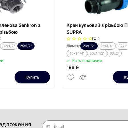
иленова Senkron з
Кран кульовий з різьбою 
різьбою
SUPRA
0
0
32х1/2"
25х1/2"
Діаметр
20х1/2"
25х3/4"
32х1"
40х1 1/4"
50х1 1/2"
63х2"
ии
Есть в наличии
196 ₴
Купить
К
редложения
E-mail