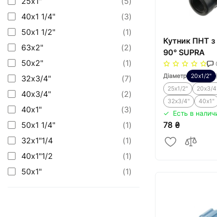
25х1"
(5)
40х1 1/4"
(3)
50х1 1/2"
(1)
Кутник ПНТ з
63х2"
(2)
90° SUPRA
50х2"
(1)
Діаметр
20х1/2"
32х3/4"
(7)
25х1/2"
20х3/4
40х3/4"
(2)
32х3/4"
40х1"
40х1"
(3)
Есть в налич
50х1 1/4"
(1)
78 ₴
32х1"1/4
(1)
40х1"1/2
(1)
50х1"
(1)