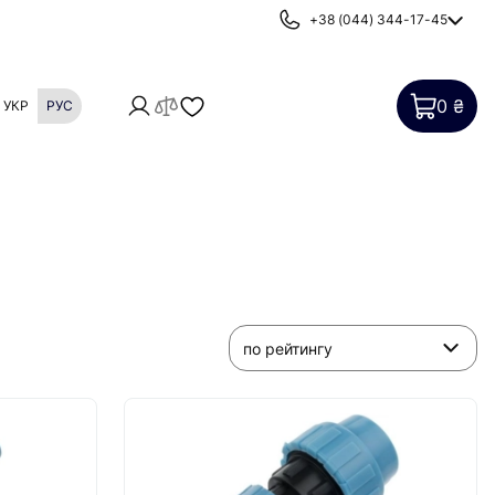
+38 (044) 344-17-45
0 ₴
УКР
РУС
Картриджи
Фильтры от накипи
по рейтингу