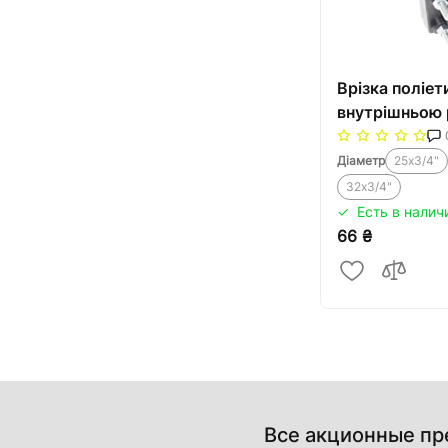
Врізка поліет
внутрішньою 
Діаметр
25х3/4"
32х3/4"
Есть в налич
66 ₴
Все акционные п