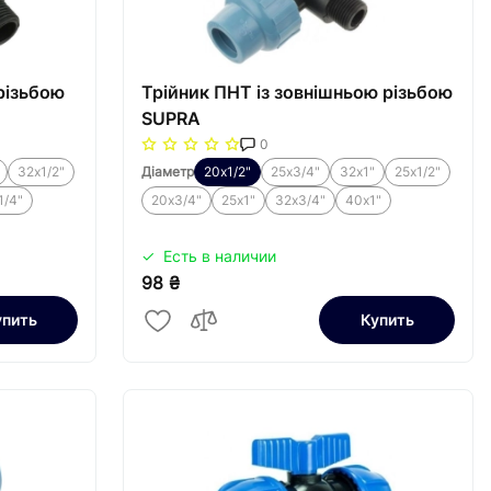
різьбою
Трійник ПНТ із зовнішньою різьбою
SUPRA
0
32х1/2"
Діаметр
20х1/2"
25х3/4"
32х1"
25х1/2"
1/4"
20х3/4"
25х1"
32х3/4"
40х1"
Есть в наличии
98 ₴
упить
Купить