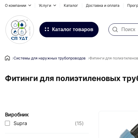
О компании
Услуги
Каталог
Доставка и оплата
Прогр
Каталог товаров
Фильтра для воды
Системы для наружных
Системы для наружных трубопроводов
Фитинги для полиэтиленов
трубопроводов
Фитинги для полиэтиленовых тру
Водоснабжение и Отопление
Канализация
Напольное отопление
Виробник
Инсталляционные системы,
сифоны и дренажные каналы
Supra
(15)
Запорная и регулирующая