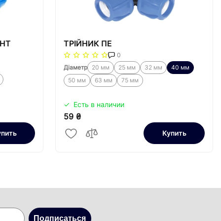
ПНТ
ТРІЙНИК ПЕ
0
Діаметр
20 мм
25 мм
32 мм
40 мм
50 мм
63 мм
75 мм
Есть в наличии
59 ₴
упить
Купить
Подписаться