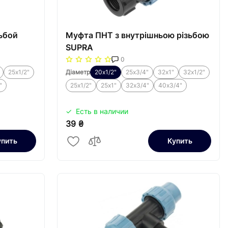
ьбой
Муфта ПНТ з внутрішньою різьбою
SUPRA
0
25х1/2"
Діаметр
20х1/2"
25х3/4"
32х1"
32х1/2"
"
25х1/2"
25х1"
32х3/4"
40х3/4"
Есть в наличии
39 ₴
упить
Купить