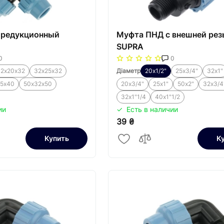
 редукционный
Муфта ПНД с внешней рез
SUPRA
0
0
32х20х32
32х25х32
Діаметр
20х1/2"
25х3/4"
32х1"
5х40
50х32х50
20х3/4"
25х1"
50х2"
32х3/4
32х1"1/4
40х1"1/2
ии
Есть в наличии
39 ₴
Купить
К