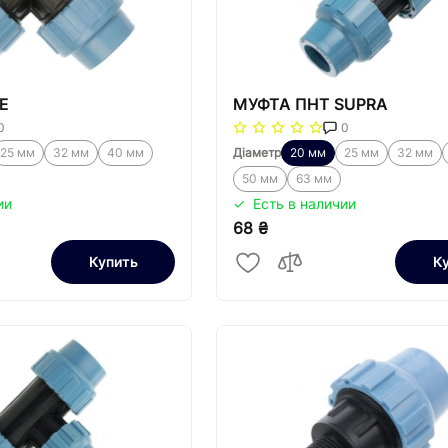
Е
МУФТА ПНТ SUPRA
0
0
25 мм
32 мм
40 мм
Діаметр
20 мм
25 мм
32 мм
50 мм
63 мм
ии
Есть в наличии
68 ₴
Купить
К