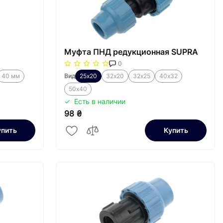
Муфта ПНД редукционная SUPRA
0
40 мм
Вид
25х20
32х20
32х25
40х32
50х40
Есть в наличии
98 ₴
упить
Купить