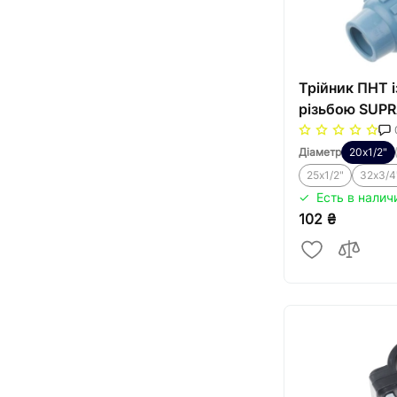
Трійник ПНТ 
різьбою SUP
Діаметр
20х1/2"
25х1/2"
32х3/4
Есть в налич
102 ₴