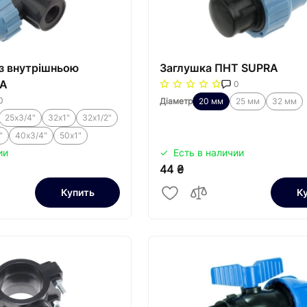
із внутрішньою
Заглушка ПНТ SUPRA
RA
0
0
Діаметр
20 мм
25 мм
32 мм
25х3/4"
32х1"
32х1/2"
"
40х3/4"
50х1"
ии
Есть в наличии
44 ₴
Купить
К