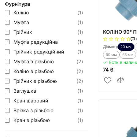
Фурнітура
арматура
Коліно
(1)
Радиаторы отопления,
Муфта
(1)
конвекторы и
полотенцесушители
КОЛІНО 90° П
Трійник
(1)
Муфта редукційна
(1)
Оборудование для котельных
Діаметр
20 мм
Трійник редукційний
(1)
Гидроаккумуляторы
50 мм
63 мм
Муфта з різьбою
(2)
Есть в налич
Насосное оборудование
74 ₴
Коліно з різьбою
(2)
Трубная изоляция и крепления
Трійник з різьбою
(2)
для труб
Заглушка
(1)
Солнечные коллекторы и
Кран шаровий
(1)
тепловые насосы
Врізка з різьбою
(1)
Системы капельного орошения
Кран з різьбою
(1)