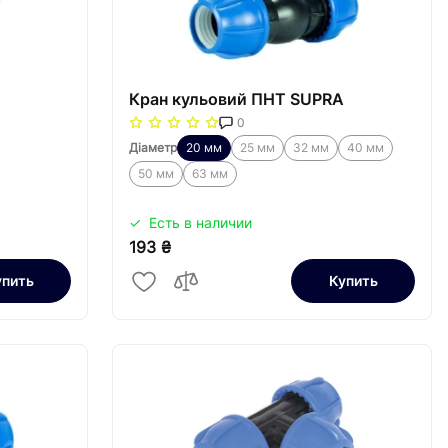
Кран кульовий ПНТ SUPRA
0
Діаметр
20 мм
25 мм
32 мм
40 мм
50 мм
63 мм
Есть в наличии
193 ₴
упить
Купить