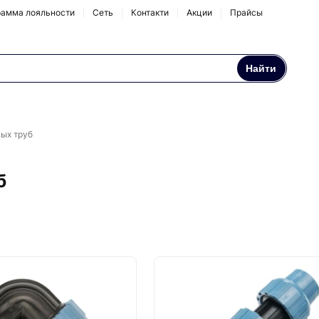
амма лояльности
Сеть
Контакти
Акции
Прайсы
Найти
Осмосы и бытовые
Натрубные корпуса
фильтры
ых труб
Аксессуары и
комплектующие
б