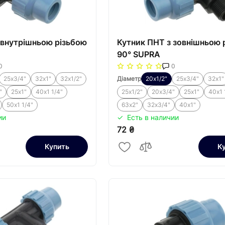
 внутрішньою різьбою
Кутник ПНТ з зовнішньою 
90° SUPRA
0
0
25х3/4"
32х1"
32х1/2"
Діаметр
20х1/2"
25х3/4"
32х1"
"
25х1"
40х1 1/4"
25х1/2"
20х3/4"
25х1"
40х1 
50х1 1/4"
63х2"
32х3/4"
40х1"
ии
Есть в наличии
72 ₴
Купить
К