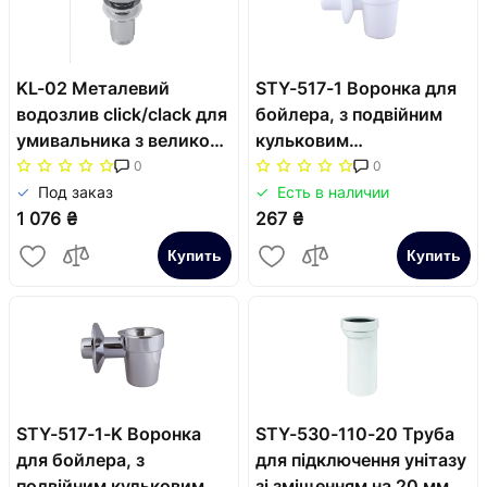
KL-02 Металевий
STY-517-1 Воронка для
водозлив click/clack для
бойлера, з подвійним
умивальника з великою
кульковим
заглушкою,5/4"
гідрозакривачем, біла
0
0
Под заказ
Есть в наличии
1 076 ₴
267 ₴
Купить
Купить
STY-517-1-K Воронка
STY-530-110-20 Труба
для бойлера, з
для підключення унітазу
подвійним кульковим
зі зміщенням на 20 мм,