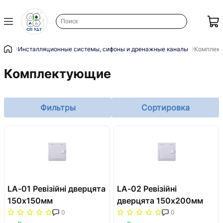
Инсталляционные системы, сифоны и дренажные каналы
Комплек
Комплектующие
Фильтры
Сортировка
LA-01 Ревізійні дверцята
LA-02 Ревізійні
150x150мм
дверцята 150x200мм
0
0