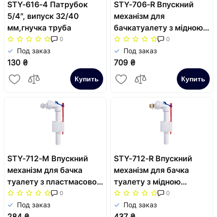
STY-616-4 Патрубок
STY-706-R Впускний
5/4", випуск 32/40
механізм для
мм,гнучка труба
бачкатуалету з мідною
різьбою з нижнім
0
0
підвеленням 1/2"
Под заказ
Под заказ
130 ₴
709 ₴
Купить
Купить
STY-712-M Впускний
STY-712-R Впускний
механізм для бачка
механізм для бачка
туалету з пластмасовою
туалету з мідною
різьбою, дiам. 1/2
різьбою, дiам. 1/2
0
0
Под заказ
Под заказ
284 ₴
437 ₴