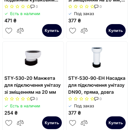
гідрозакривачем,
DN110
0
0
хромована
Есть в наличии
Под заказ
471 ₴
377 ₴
Купить
Купить
STY-530-20 Манжета
STY-530-90-EH Насадка
для підключення унітазу
для підключення унітазу
зі зміщенням на 20 мм
DN90, пряма, довга
0
0
Есть в наличии
Под заказ
254 ₴
377 ₴
Купить
Купить