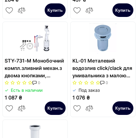
Купить
Купить
STY-731-М Монобочний
KL-01 Металевий
компл.зливний механ.з
водозлив click/clack для
двома кнопками,
умивальника з малою
впускн.мех.з
заглушкою, 5/4"
0
0
пластм.різьбою,
Есть в наличии
Под заказ
монт.комплект
1 087 ₴
1 076 ₴
Купить
Купить