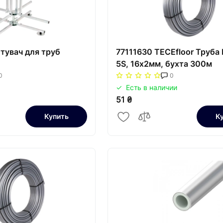
тувач для труб
77111630 TECEfloor Труба
5S, 16x2мм, бухта 300м
0
0
Есть в наличии
51 ₴
Купить
К