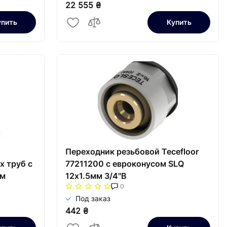
22 555 ₴
упить
Купить
Переходник резьбовой Tecefloor
х труб с
77211200 с евроконусом SLQ
мм
12х1.5мм 3/4"В
0
Под заказ
442 ₴