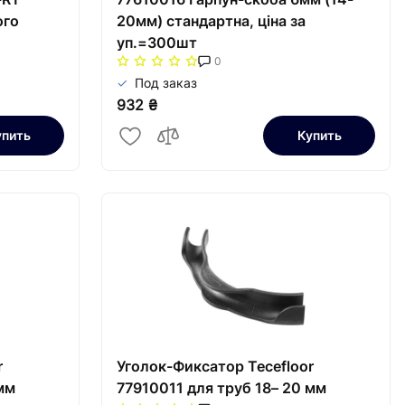
ого
20мм) стандартна, ціна за
уп.=300шт
0
Под заказ
932 ₴
упить
Купить
r
Уголок-Фиксатор Tecefloor
мм
77910011 для труб 18– 20 мм