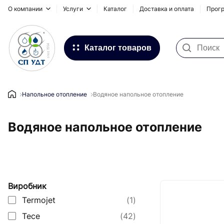
О компании
Услуги
Каталог
Доставка и оплата
Прогр
Каталог товаров
Фильтра для воды
Системы для наружных
Напольное отопление
Водяное напольное отопление
трубопроводов
Водяное напольное отопление
Водоснабжение и Отопление
Канализация
Напольное отопление
Виробник
Инсталляционные системы,
сифоны и дренажные каналы
Termojet
(1)
Tece
(42)
Запорная и регулирующая