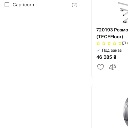
арматура
Capricorn
(2)
Радиаторы отопления,
конвекторы и
полотенцесушители
720193 Розмо
(ТЕСЕFloor)
Оборудование для котельных
Под заказ
Гидроаккумуляторы
46 085 ₴
Насосное оборудование
Трубная изоляция и крепления
для труб
Солнечные коллекторы и
тепловые насосы
Системы капельного орошения