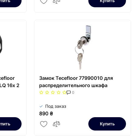
упить
Купить
efloor
Замок Tecefloor 77990010 для
LQ 16х 2
распределительного шкафа
0
Под заказ
890 ₴
упить
Купить