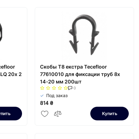
efloor
Скобы T8 екстра Tecefloor
LQ 20х 2
77610010 для фиксации труб 8х
14-20 мм 200шт
0
Под заказ
814 ₴
упить
Купить