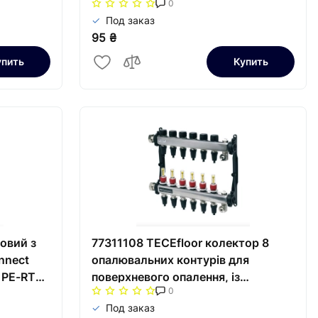
0
Под заказ
95 ₴
упить
Купить
овий з
77311108 TECEfloor колектор 8
nnect
опалювальних контурів для
 PE-RT
поверхневого опалення, із
0
нержавіючоїста
Под заказ