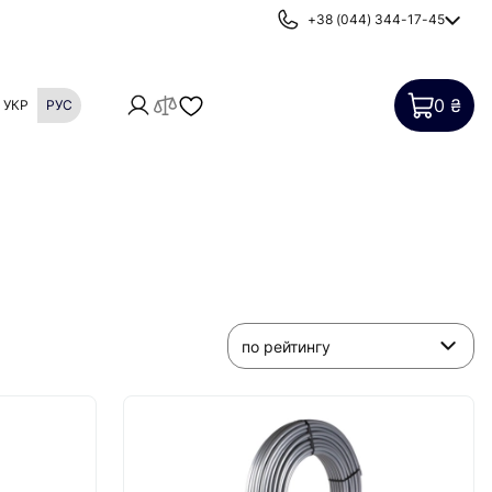
+38 (044) 344-17-45
0 ₴
УКР
РУС
Картриджи
Фильтры от накипи
по рейтингу