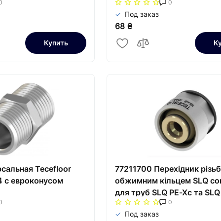
0
0
Под заказ
68 ₴
Купить
К
сальная Tecefloor
77211700 Перехідник різьб
 с евроконусом
обжимним кільцем SLQ co
для труб SLQ PE-Xc та SLQ
0
0
17x2 (є
Под заказ