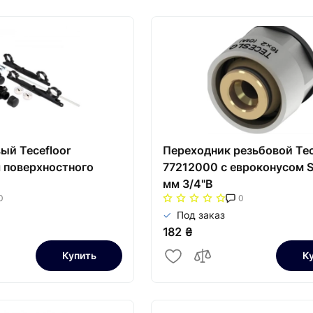
ый Tecefloor
Переходник резьбовой Tec
 поверхностного
77212000 с евроконусом S
мм 3/4"В
0
0
Под заказ
182 ₴
Купить
К