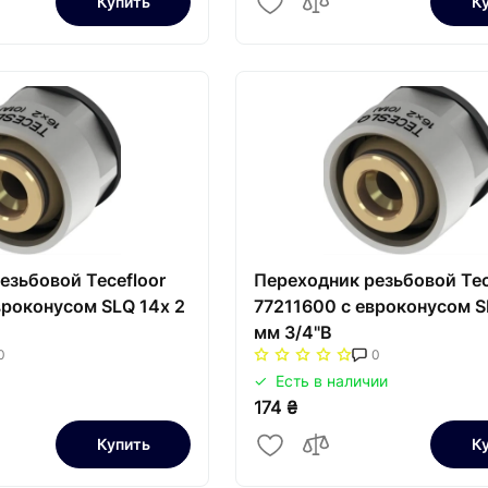
Купить
К
езьбовой Tecefloor
Переходник резьбовой Tec
вроконусом SLQ 14х 2
77211600 с евроконусом S
мм 3/4"В
0
0
Есть в наличии
174 ₴
Купить
К