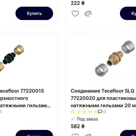
222 ₴
Купить
К
ecefloor 77220015
Соединение Tecefloor SLQ
ерхностного
77220020 для пластиковы
натяжными гильзами
натяжными гильзами 20 
0
0
Под заказ
582 ₴