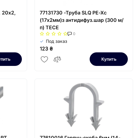
 20x2,
77131730 -Труба SLQ РЕ-Хс
(17х2мм)з антидифуз.шар (300 м/
п) TECE
0
Под заказ
123 ₴
упить
Купить
-RT
77610016 Гарпун-скоба 6мм (14-