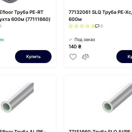
Efloor Труба PE-RT
77132061 SLQ Труба PE-Xc,
бухта 600м (77111660)
600м
0
0
ии
Под заказ
140 ₴
Купить
К
Efloor Труба AL/PE-
77151660-Труба SLQ Al/PE