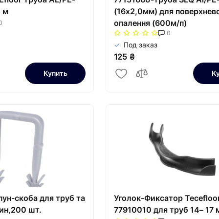
0 м
(16х2,0мм) для поверхнев
опалення (600м/п)
0
0
Под заказ
125 ₴
Купить
К
пун-скоба для труб та
Уголок-Фиксатор Tecefloo
ин,200 шт.
77910010 для труб 14– 17 