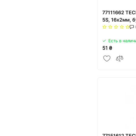
77111662 TEC
5S, 16x2мм, 
Есть в налич
51 ₴
77151612 TEC