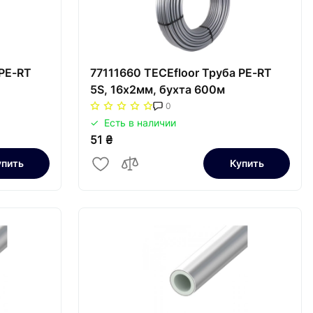
 PE-RT
77111660 TECEfloor Труба PE-RT
5S, 16x2мм, бухта 600м
0
Есть в наличии
51 ₴
упить
Купить