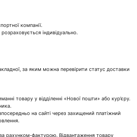
портної компанії.
) розраховується індивідуально.
акладної, за яким можна перевірити статус доставки
манні товару у відділенні «Нової пошти» або кур’єру.
ника.
езпосередньо на сайті через захищений платіжний
овлення.
 за рахунком-фактурою. Відвантаження товару