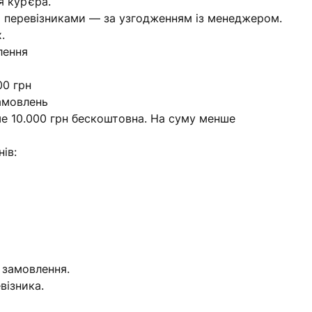
 кур’єра.
 перевізниками — за узгодженням із менеджером.
.
лення
00 грн
амовлень
ьше 10.000 грн бескоштовна. На суму менше
ів:
 замовлення.
візника.