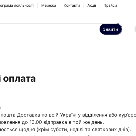
ограма лояльності
Мережа
Контакти
Акції
Прайси
Знайти
Осмоси та побутові
Натрубні корпуси
фільтри
Аксесуари та
комплектуючі
і оплата
и
ошта Доставка по всій Україні у відділення або кур’єр
овлення до 13.00 відправка в той же день.
юється щодня (крім суботи, неділі та святкових днів).