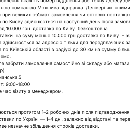
овлення вкажіть номер відділення або точну адресу для
ною компанією Можлива відправка Делівері чи іншими
й при великих об’ємах замовлення чи оптових поставках
а по Києву здійснюється на наступний день після замов
ад 10.000 грн доставка по Київу безкоштовна
тавки на суму менше 10.000 грн доставка по Київу - 5
а здійснюється за адресою тільки для передплачених з
 по Київській області в радіусі до 30 км на сумму біл
ремо.
е забрати замовлення самостійно зі складу або магазин
р)
манська,5
т: 9:00–18:00
е час візиту з менеджером.
и
нюється протягом 1–2 робочих днів після підтвердження
тавки по Україні — 1–4 дні, залежно від відстані та пере
иве незначне збільшення строків доставки.