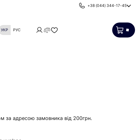
+38 (044) 344-17-45
УКР
РУС
Картриджі
Фільтри від накипу
ом за адресою замовника від 200грн.