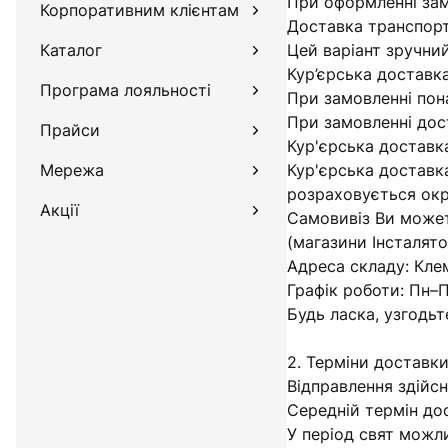
При оформленні зам
Корпоративним клієнтам
Доставка транспорт
Радіатори опалення, конвектори
Каталог
Цей варіант зручни
та рушникосушарки
Кур’єрська доставк
Програма лояльності
Обладнання для котелень
При замовленні пон
При замовленні дос
Прайси
Гідроакумулятори(IMAS Італія)
Кур'єрська доставк
Мережа
Кур'єрська доставка
Насосне обладнання
розраховується ок
Акції
Трубна ізоляція та кріплення для
Самовивіз Ви может
труб
(магазини Інсталято
Адреса складу: Кле
Сонячні колектори та теплові
Графік роботи: Пн–П
насоси
Будь ласка, узгодьт
Системи крапельного
2. Терміни доставк
зрошування
Відправлення здійс
Середній термін дос
У період свят можл