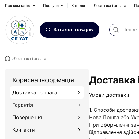
Про компанію
Послуги
Каталог
Доставка і оплата
Пр
Каталог товарів
Фільтри для води
Системи для зовнішніх
Доставка і оплата
трубопроводів
Доставка 
Водопостачання та Опалення
Корисна інформація
Каналізація
Доставка і оплата
Умови доставки
Підлогове опалення
Гарантія
1. Способи доставк
Інсталяційні системи, сифони та
Повернення
Нова Пошта або Укрп
дренажні канали
При оформленні зам
Контакти
Відправлення здійсн
Запірна та регулююча арматура