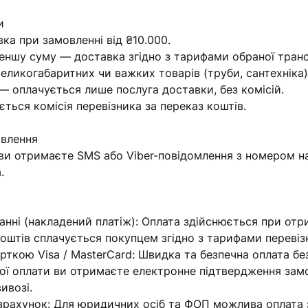
и
ка при замовленні від ₴10.000.
еншу суму — доставка згідно з тарифами обраної транс
еликогабаритних чи важких товарів (труби, сантехніка
— оплачується лише послуга доставки, без комісій.
ється комісія перевізника за переказ коштів.
овлення
 ви отримаєте SMS або Viber-повідомлення з номером н
.
анні (накладений платіж): Оплата здійснюється при отри
коштів сплачується покупцем згідно з тарифами перевіз
арткою Visa / MasterCard: Швидка та безпечна оплата б
шної оплати ви отримаєте електронне підтвердження зам
ивозі.
озрахунок: Для юридичних осіб та ФОП можлива оплата