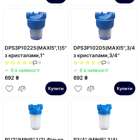
DPS3P10225(MAXI5",1)5"корпус
DPS3P10205(MAXI5",3/4)5
з кристалами,1''
з кристалами,3/4''
0
0
Є в наявності
Є в наявності
692 ₴
692 ₴
Купити
Купити
P1/2"(MINI5",1/2) Фільтр
P3/4" (MINI5",3/4)