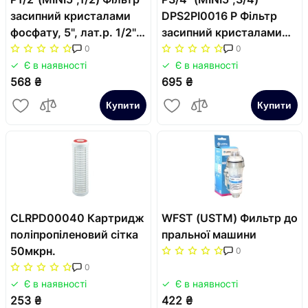
засипний кристалами
DPS2PI0016 P Фільтр
фосфату, 5", лат.р. 1/2"
засипний кристалами
(DPS2PI0036)
фосфату, 5"-2v, лат.р.
0
0
(FFPP2PTP00)
3/4"
Є в наявності
Є в наявності
568 ₴
695 ₴
Купити
Купити
CLRPD00040 Картридж
WFST (USTM) Фильтр до
поліпропіленовий сітка
пральної машини
50мкрн.
0
0
Є в наявності
Є в наявності
253 ₴
422 ₴