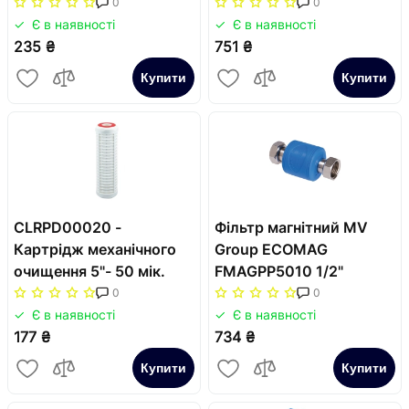
фільтра 250г
0
0
Є в наявності
Є в наявності
235 ₴
751 ₴
Купити
Купити
CLRPD00020 -
Фільтр магнітний MV
Картрідж механічного
Group ECOMAG
очищення 5"- 50 мік.
FMAGPP5010 1/2"
0
0
Є в наявності
Є в наявності
177 ₴
734 ₴
Купити
Купити