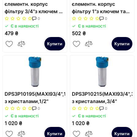
єлементн. корпус
єлементн. корпус
фільтру 3/4"з ключем та
фільтру 1"з ключем та
пластиною
пластиною
0
0
Є в наявності
Є в наявності
479 ₴
502 ₴
Купити
Купити
DPS3P10195(MAXI93/4",1/2)10"корпус
DPS3P10215(MAXI93/4",3/
з кристалами,1/2''
з кристалами,3/4''
0
0
Є в наявності
Є в наявності
1 020 ₴
1 020 ₴
Купити
Купити