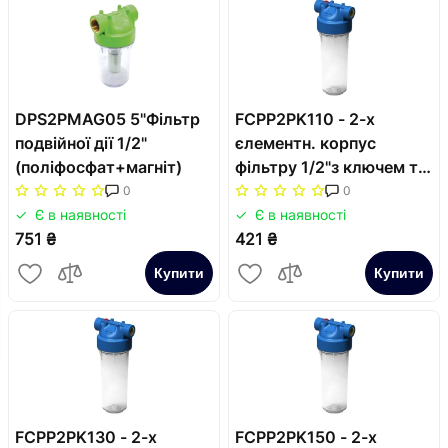
DPS2PMAG05 5"Фільтр
FCPP2PK110 - 2-х
подвійної дії 1/2"
єлементн. корпус
(поліфосфат+магніт)
фільтру 1/2"з ключем та
пластиною
0
0
Є в наявності
Є в наявності
751 ₴
421 ₴
Купити
Купити
FCPP2PK130 - 2-х
FCPP2PK150 - 2-х