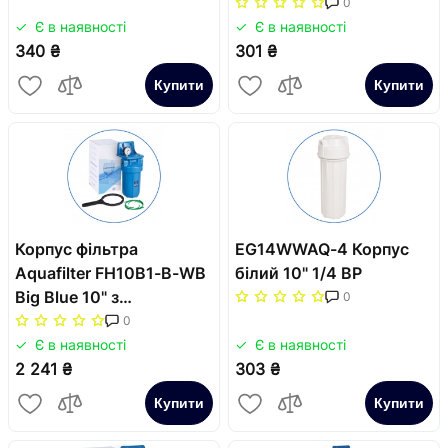
0
Є в наявності
Є в наявності
340 ₴
301 ₴
Купити
Купити
Корпус фільтра
EG14WWAQ-4 Корпус
Aquafilter FH10B1-B-WB
білий 10" 1/4 ВР
Big Blue 10" з
0
манометром
0
Є в наявності
Є в наявності
2 241 ₴
303 ₴
Купити
Купити