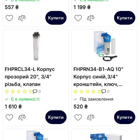
557 ₴
1 199 ₴
Купити
Купити
FHPRCL34-L Корпус
FHPRN34-B1-AQ 10"
прозорий 20", 3/4"
Корпуc синій,3/4"
різьба, клапан
кронштейн, ключ,
картридж
0
0
Є в наявності
Під замовлення
1 610 ₴
520 ₴
Купити
Купити