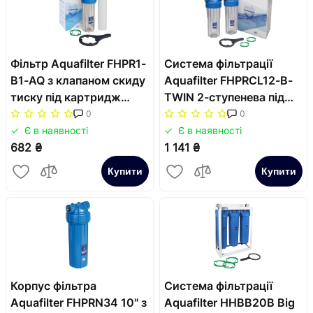
Фільтр Aquafilter FHPR1-
Система фільтрації
B1-AQ з клапаном скиду
Aquafilter FHPRCL12-B-
тиску під картридж
TWIN 2-ступенева під
2.5"х10" підключення 1"
картриджі 10"
0
0
підключення 1/2"
Є в наявності
Є в наявності
682 ₴
1 141 ₴
Купити
Купити
Корпус фільтра
Система фільтрації
Aquafilter FHPRN34 10" з
Aquafilter HHBB20B Big