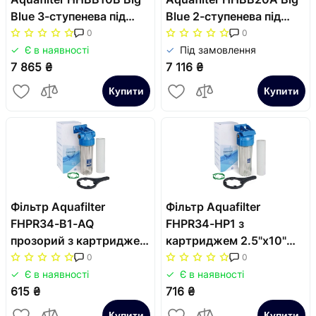
Blue 3-ступенева під
Blue 2-ступенева під
картриджі 10" на
картриджі 20" на
0
0
платформі з манометр
платформі з манометр
Є в наявності
Під замовлення
7 865 ₴
7 116 ₴
Купити
Купити
Фільтр Aquafilter
Фільтр Aquafilter
FHPR34-B1-AQ
FHPR34-HP1 з
прозорий з картриджем
картриджем 2.5"х10"
2.5"х10"
підключення 3/4"
0
0
Є в наявності
Є в наявності
615 ₴
716 ₴
Купити
Купити