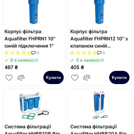
Корпус фільтра
Корпус фільтра
Aquafilter FHPRN1 10"
Aquafilter FHPRN12 10" з
синій підключення 1"
клапаном синій
підключення 1/2"
0
0
Є в наявності
Є в наявності
467 ₴
405 ₴
Купити
Купити
Система фільтрації
Система фільтрації
Aquafilter HHBB10B Big
Aquafilter HHBB20A Big