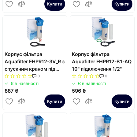
Купити
Купити
Корпус фільтра
Корпус фільтра
Aquafilter FHPR12-3V_R з
Aquafilter FHPR12-B1-AQ
спускним краном під
10" підключення 1/2"
картридж 2,5"х10"
0
0
Є в наявності
Є в наявності
887 ₴
596 ₴
Купити
Купити