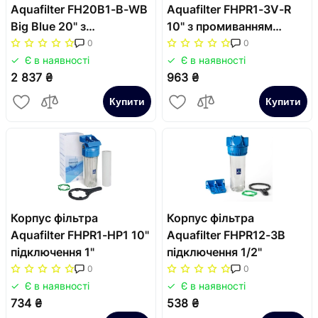
Aquafilter FH20B1-B-WB
Aquafilter FHPR1-3V-R
Big Blue 20" з
10" з промиванням
манометром
підключення 1"
0
0
Є в наявності
Є в наявності
2 837 ₴
963 ₴
Купити
Купити
Корпус фільтра
Корпус фільтра
Aquafilter FHPR1-HP1 10"
Aquafilter FHPR12-3B
підключення 1"
підключення 1/2"
0
0
Є в наявності
Є в наявності
734 ₴
538 ₴