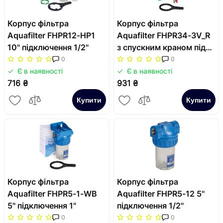
Корпус фільтра
Корпус фільтра
Aquafilter FHPR12-HP1
Aquafilter FHPR34-3V_R
10" підключення 1/2"
з спускним краном під
картридж 2.5х10"
0
0
Є в наявності
Є в наявності
716 ₴
931 ₴
Купити
Купити
Корпус фільтра
Корпус фільтра
Aquafilter FHPR5-1-WB
Aquafilter FHPR5-12 5"
5" підключення 1"
підключення 1/2"
0
0