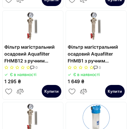
Фільтр магістральний
Фільтр магістральний
осадовий Aquafilter
осадовий Aquafilter
FHMB12 з ручним
FHMB1 з ручним
промиванням
промиванням 1
0
0
Є в наявності
Є в наявності
1 295 ₴
1 649 ₴
Купити
Купити