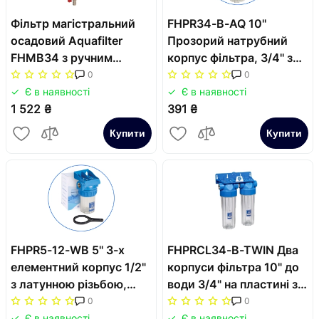
Фільтр магістральний
FHPR34-B-AQ 10''
осадовий Aquafilter
Прозорий натрубний
FHMB34 з ручним
корпус фільтра, 3/4'' з
промиванням
латунною різьбою, з
0
0
повітряним клапаном.,
Є в наявності
Є в наявності
1 522 ₴
пластина,ключ
391 ₴
Купити
Купити
FHPR5-12-WB 5'' 3-х
FHPRCL34-B-TWIN Два
елементний корпус 1/2"
корпуси фільтра 10" до
з латунною різьбою,
води 3/4" на пластині з
пластина,ключ
ключем
0
0
Є в наявності
Є в наявності