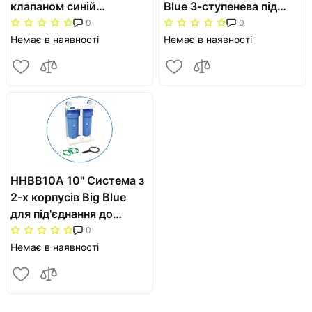
клапаном синій
Blue 3-ступенева під
підключення 3/4"
картриджі 20" на
0
0
платформі з манометр
Немає в наявності
Немає в наявності
HHBB10A 10" Система з
2-х корпусів Big Blue
для під'єднання до
трубопровіду
0
Немає в наявності