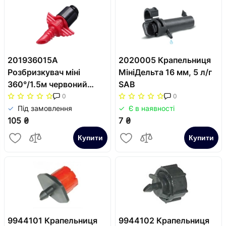
201936015A
2020005 Крапельниця
Розбризкувач міні
МініДельта 16 мм, 5 л/г
360°/1.5м червоний
SAB
(1упак.=10 шт.) SAB
0
0
Під замовлення
Є в наявності
105 ₴
7 ₴
Купити
Купити
9944101 Крапельниця
9944102 Крапельниця