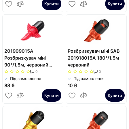
Купити
Купити
201909015A
Розбризкувач міні SAB
Розбризкувач міні
201918015A 180°/1.5м
90°/1,5м, червоний
червоний
(1упак.=10шт.) SAB
0
0
Під замовлення
Під замовлення
88 ₴
10 ₴
Купити
Купити