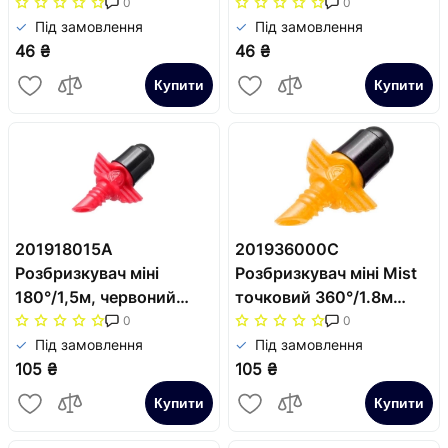
SAB
SAB
0
0
Під замовлення
Під замовлення
46 ₴
46 ₴
Купити
Купити
201918015A
201936000C
Розбризкувач міні
Розбризкувач міні Mist
180°/1,5м, червоний
точковий 360°/1.8м
(1упак.=10 шт.) SAB
жовтий (1 упак. = 10
0
0
шт.) SAB
Під замовлення
Під замовлення
105 ₴
105 ₴
Купити
Купити