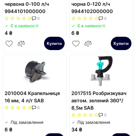
червона 0-100 л/ч
чорна 0-120 л/ч
9944101000000
9944102000000
0
0
Є в наявності
Є в наявності
4 ₴
6 ₴
Купити
Купити
2010004 Крапельниця
2017515 Розбризкувач
16 мм, 4 л/г SAB
автом. зелений 360°/
8,5м SAB
0
0
Під замовлення
Під замовлення
6 ₴
34 ₴