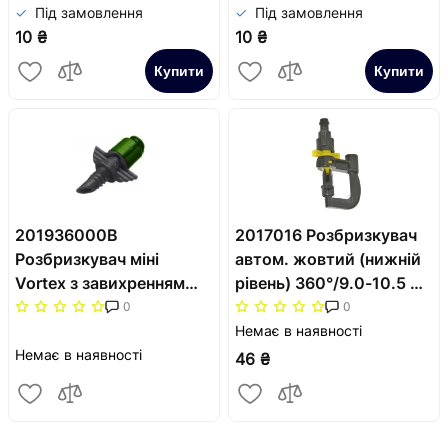
Під замовлення
Під замовлення
10 ₴
10 ₴
Купити
Купити
201936000B
2017016 Розбризкувач
Розбризкувач міні
автом. жовтий (нижній
Vortex з завихренням
рівень) 360°/9.0-10.5 м
360°/1.8м зелений (1
SAB
0
0
упак.=10 шт.) SAB
Немає в наявності
Немає в наявності
46 ₴