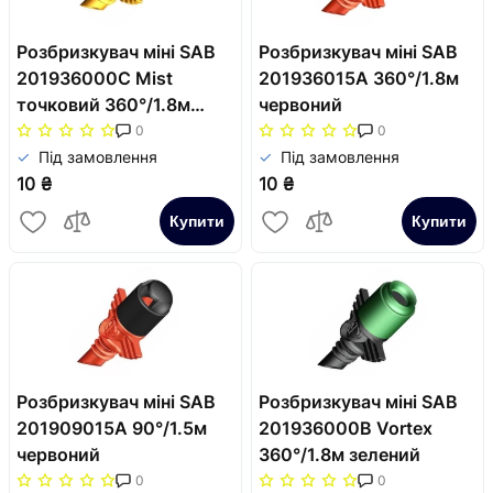
Розбризкувач міні SAB
Розбризкувач міні SAB
201936000C Mist
201936015A 360°/1.8м
точковий 360°/1.8м
червоний
жовтий
0
0
Під замовлення
Під замовлення
10 ₴
10 ₴
Купити
Купити
Розбризкувач міні SAB
Розбризкувач міні SAB
201909015A 90°/1.5м
201936000B Vortex
червоний
360°/1.8м зелений
0
0