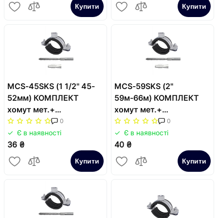
Купити
Купити
MCS-45SKS (1 1/2" 45-
MCS-59SKS (2"
52мм) КОМПЛЕКТ
59м-66м) КОМПЛЕКТ
хомут мет.+
хомут мет.+
шуруп+дюбель (2в)
шуруп+дюбель (2в)
0
0
Є в наявності
Є в наявності
36 ₴
40 ₴
Купити
Купити