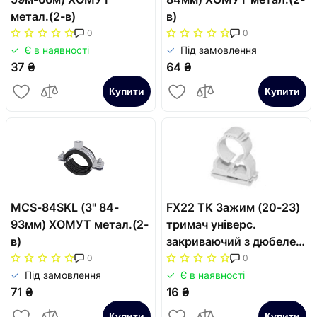
метал.(2-в)
в)
0
0
Є в наявності
Під замовлення
37 ₴
64 ₴
Купити
Купити
MCS-84SKL (3" 84-
FX22 TK Зажим (20-23)
93мм) ХОМУТ метал.(2-
тримач універс.
в)
закриваючий з дюбелем
Fix-Ekspres, беж
0
0
Під замовлення
Є в наявності
71 ₴
16 ₴
Купити
Купити