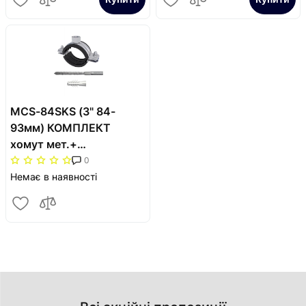
MCS-84SKS (3" 84-
93мм) КОМПЛЕКТ
хомут мет.+
шуруп+дюбель (2в)
0
Немає в наявності