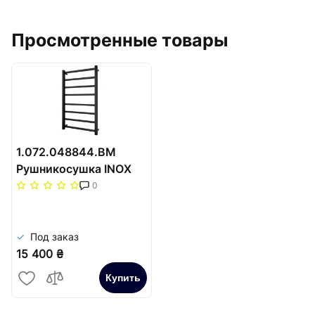
Просмотренные товары
1.072.048844.BM
Рушникосушка INOX
Токіо 770х530/500
0
чорний мат
Под заказ
15 400 ₴
Купить