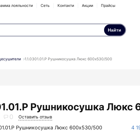
амма лояльности
Сеть
Контакти
Акции
Прайсы
Найти
Осмосы и бытовые
Натрубные корпуса
фильтры
цесушители
1.1.0301.01.P Рушникосушка Люкс 600х530/500
Аксессуары и
комплектующие
301.01.P Рушникосушка Люкс
0
Оставить отзыв
0301.01.P Рушникосушка Люкс 600х530/500
4 1