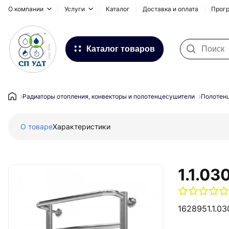
О компании
Услуги
Каталог
Доставка и оплата
Прогр
Каталог товаров
Фильтра для воды
Системы для наружных
Радиаторы отопления, конвекторы и полотенцесушители
Полотен
трубопроводов
О товаре
Характеристики
Водоснабжение и Отопление
Канализация
Напольное отопление
1.1.0
Инсталляционные системы,
сифоны и дренажные каналы
162895
1.1.
Запорная и регулирующая