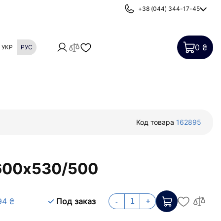
+38 (044) 344-17-45
0 ₴
УКР
РУС
Картриджи
Фильтры от накипи
Код товара
162895
 600х530/500
94 ₴
Под заказ
-
+