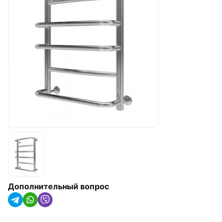
арматура
Радиаторы отопления,
конвекторы и
полотенцесушители
Оборудование для котельных
Гидроаккумуляторы
Насосное оборудование
Трубная изоляция и крепления
для труб
Солнечные коллекторы и
тепловые насосы
Дополнительный вопрос
Системы капельного орошения