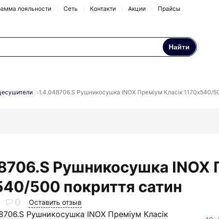
амма лояльности
Сеть
Контакти
Акции
Прайсы
Найти
Осмосы и бытовые
Натрубные корпуса
фильтры
цесушители
1.4.048706.S Рушникосушка INOX Преміум Класік 1170х540/50
Аксессуары и
комплектующие
48706.S Рушникосушка INOX 
540/500 покриття сатин
0
Оставить отзыв
48706.S Рушникосушка INOX Преміум Класік