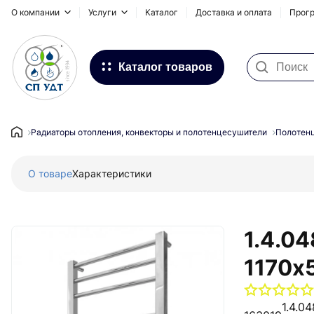
О компании
Услуги
Каталог
Доставка и оплата
Прогр
Каталог товаров
Фильтра для воды
Системы для наружных
Радиаторы отопления, конвекторы и полотенцесушители
Полотен
трубопроводов
О товаре
Характеристики
Водоснабжение и Отопление
Канализация
Напольное отопление
1.4.0
Инсталляционные системы,
1170х
сифоны и дренажные каналы
Запорная и регулирующая
1.4.0