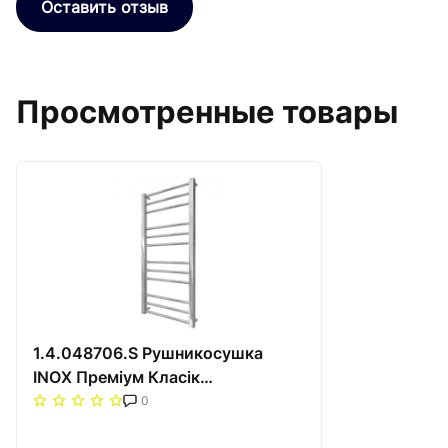
Оставить отзыв
Просмотренные товары
1.4.048706.S Рушникосушка
INOX Преміум Класік
1170х540/500 покриття сатин
0