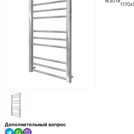
163019
арматура
1170х
Радиаторы отопления,
конвекторы и
полотенцесушители
Оборудование для котельных
Гидроаккумуляторы
Насосное оборудование
Трубная изоляция и крепления
для труб
Солнечные коллекторы и
тепловые насосы
Системы капельного орошения
Дополнительный вопрос