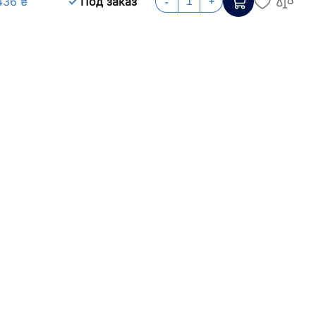
436 ₴
Под заказ
-
+