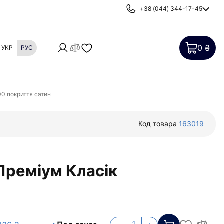
+38 (044) 344-17-45
0 ₴
УКР
РУС
Картриджи
Фильтры от накипи
0 покриття сатин
Код товара
163019
Преміум Класік