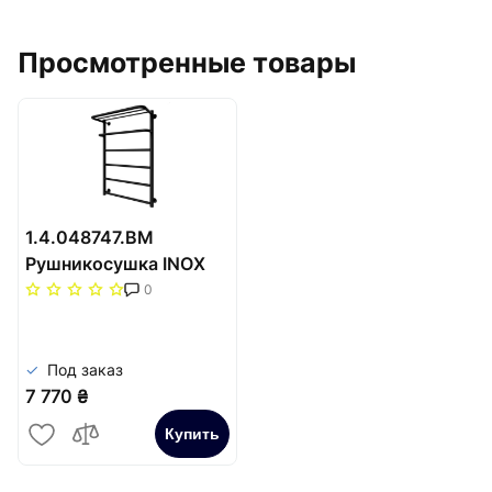
Просмотренные товары
1.4.048747.BM
Рушникосушка INOX
Готель 770х530/500
0
чорний мат
Под заказ
7 770 ₴
Купить