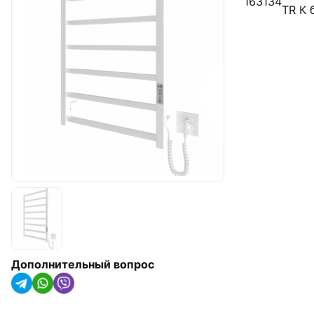
163134
арматура
TR К 
Радиаторы отопления,
конвекторы и
полотенцесушители
Оборудование для котельных
Гидроаккумуляторы
Насосное оборудование
Трубная изоляция и крепления
для труб
Солнечные коллекторы и
тепловые насосы
Дополнительный вопрос
Системы капельного орошения