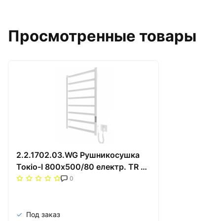
Просмотренные товары
2.2.1702.03.WG Рушникосушка
Токіо-I 800х500/80 електр. TR К
білий глянець
0
Под заказ