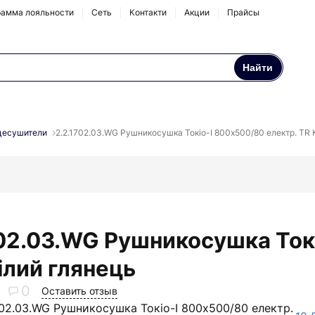
амма лояльности
Сеть
Контакти
Акции
Прайсы
Найти
Осмосы и бытовые
Натрубные корпуса
фильтры
цесушители
2.2.1702.03.WG Рушникосушка Токіо-I 800х500/80 електр. TR 
Аксессуары и
комплектующие
702.03.WG Рушникосушка Ток
ілий глянець
0
Оставить отзыв
702.03.WG Рушникосушка Токіо-I 800х500/80 електр.