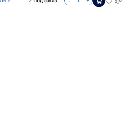
516 ₴
Под заказ
-
+