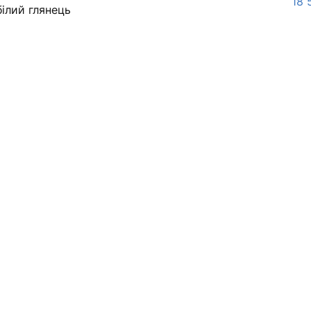
18 
білий глянець