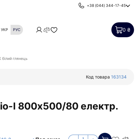
+38 (044) 344-17-45
0 ₴
УКР
РУС
Картриджи
Фильтры от накипи
К білий глянець
Код товара
163134
іо-I 800х500/80 електр.