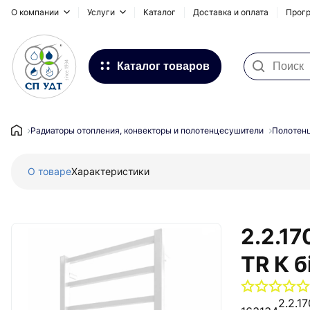
О компании
Услуги
Каталог
Доставка и оплата
Прогр
Каталог товаров
Фильтра для воды
Системы для наружных
Радиаторы отопления, конвекторы и полотенцесушители
Полотен
трубопроводов
О товаре
Характеристики
Водоснабжение и Отопление
Канализация
Напольное отопление
2.2.1
Инсталляционные системы,
TR К б
сифоны и дренажные каналы
Запорная и регулирующая
2.2.1