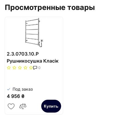
Просмотренные товары
2.3.0703.10.Р
Рушникосушка Класік
F НР-I 800х530/75 TR
0
K
Под заказ
4 956 ₴
Купить