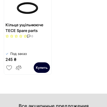
Кільце ущільнююче
TECE Spare parts
9820015 зливного
0
патрубку бачка
Под заказ
245 ₴
Купить
Все акционные предложения