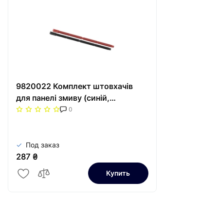
9820022 Комплект штовхачів
для панелі змиву (синій,
червоний)
0
Под заказ
287 ₴
Купить