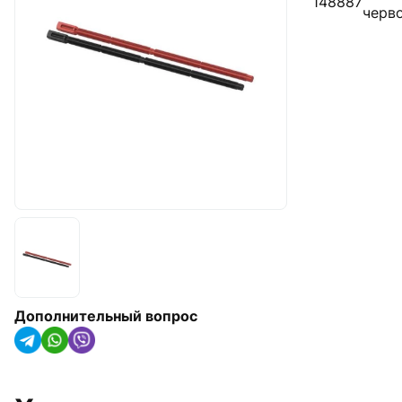
148887
арматура
черв
Радиаторы отопления,
конвекторы и
полотенцесушители
Оборудование для котельных
Гидроаккумуляторы
Насосное оборудование
Трубная изоляция и крепления
для труб
Солнечные коллекторы и
тепловые насосы
Дополнительный вопрос
Системы капельного орошения