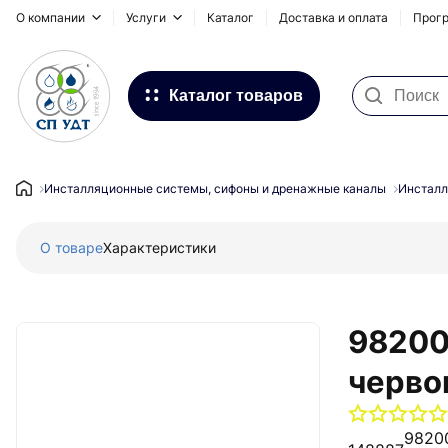
О компании
Услуги
Каталог
Доставка и оплата
Прогр
Каталог товаров
Фильтра для воды
Системы для наружных
Инсталляционные системы, сифоны и дренажные каналы
Инсталл
трубопроводов
О товаре
Характеристики
Водоснабжение и Отопление
Канализация
Напольное отопление
98200
Инсталляционные системы,
черво
сифоны и дренажные каналы
Запорная и регулирующая
98200