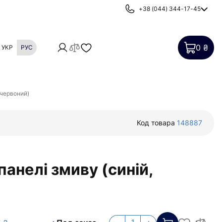
+38 (044) 344-17-45
0 ₴
УКР
РУС
Картриджи
Фильтры от накипи
 червоний)
Код товара
148887
анелі змиву (синій,