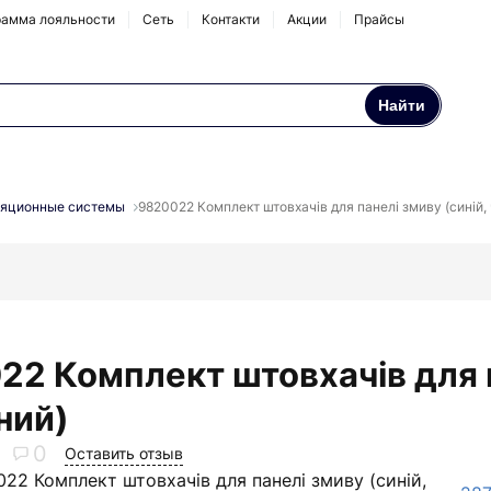
амма лояльности
Сеть
Контакти
Акции
Прайсы
Найти
Осмосы и бытовые
Натрубные корпуса
фильтры
яционные системы
9820022 Комплект штовхачів для панелі змиву (синій,
Аксессуары и
комплектующие
22 Комплект штовхачів для п
ний)
0
Оставить отзыв
22 Комплект штовхачів для панелі змиву (синій,