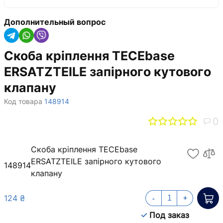
Дополнительный вопрос
Скоба кріплення TECEbase
ERSATZTEILE запірного кутового
клапану
Код товара
148914
0
Скоба кріплення TECEbase
ERSATZTEILE запірного кутового
148914
клапану
124 ₴
-
+
Под заказ