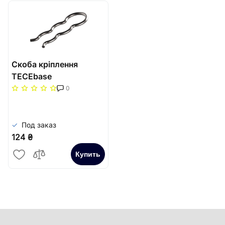
Скоба кріплення
TECEbase
ERSATZTEILE запірного
0
кутового клапану
Под заказ
124 ₴
Купить