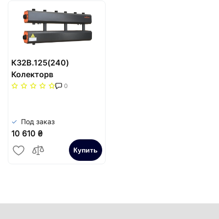
К32B.125(240)
Колекторв
теплоізоляції 3+1
0
вгору (старий
арт.СК-352.125)
(105кВт)
Под заказ
10 610 ₴
Купить