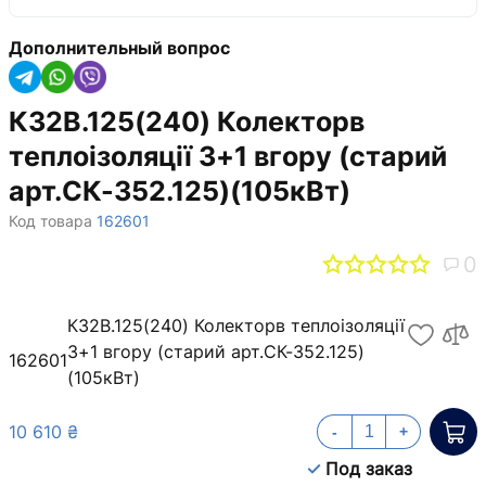
Дополнительный вопрос
К32B.125(240) Колекторв
теплоізоляції 3+1 вгору (старий
арт.СК-352.125)(105кВт)
Код товара
162601
0
К32B.125(240) Колекторв теплоізоляції
3+1 вгору (старий арт.СК-352.125)
162601
(105кВт)
10 610 ₴
-
+
Под заказ