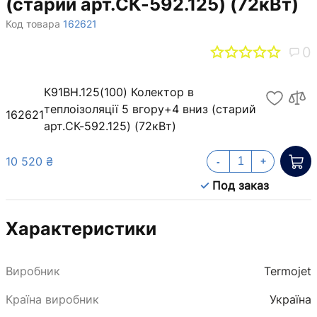
(старий арт.СК-592.125) (72кВт)
Код товара
162621
0
К91ВН.125(100) Колектор в
теплоізоляції 5 вгору+4 вниз (старий
162621
арт.СК-592.125) (72кВт)
10 520 ₴
-
+
Под заказ
Характеристики
Виробник
Termojet
Країна виробник
Україна