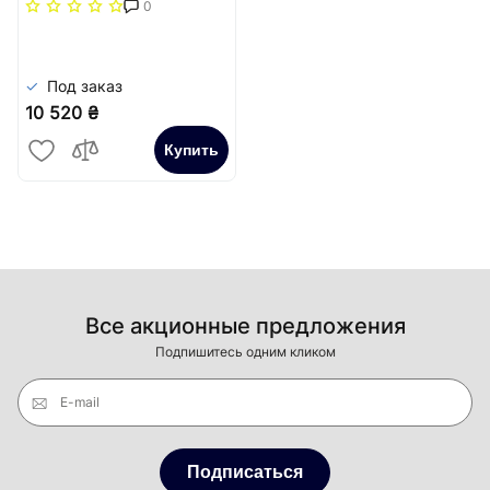
теплоізоляції 5
0
вгору+4 вниз (старий
арт.СК-592.125)
(72кВт)
Под заказ
10 520 ₴
Купить
Все акционные предложения
Подпишитесь одним кликом
E-mail
Подписаться