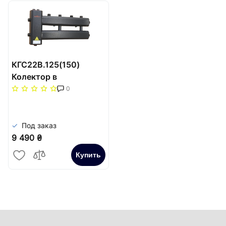
КГС22В.125(150)
Колектор в
теплоізоляції 2 вгору +
0
1 боковий (старий
арт.СК-221.125) Mini
Под заказ
9 490 ₴
Купить