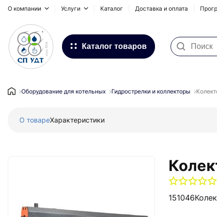
О компании
Услуги
Каталог
Доставка и оплата
Прогр
Каталог товаров
Фильтра для воды
Системы для наружных
Оборудование для котельных
Гидрострелки и коллекторы
Колект
трубопроводов
О товаре
Характеристики
Водоснабжение и Отопление
Канализация
Напольное отопление
Колек
Инсталляционные системы,
сифоны и дренажные каналы
151046
Колек
Запорная и регулирующая