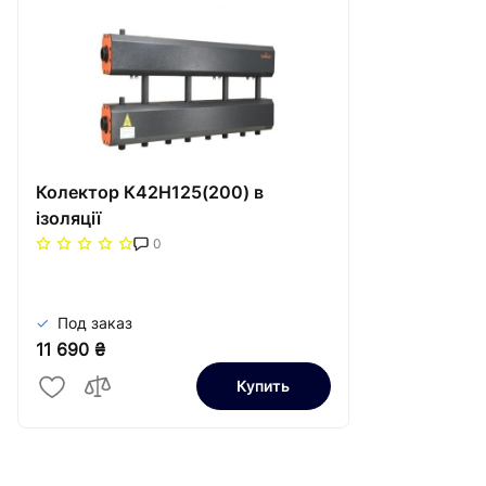
Колектор К42Н125(200) в
ізоляції
0
Под заказ
11 690 ₴
Купить