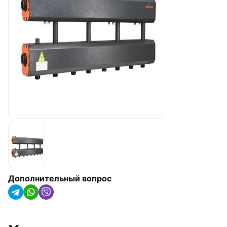
арматура
Радиаторы отопления,
конвекторы и
полотенцесушители
Оборудование для котельных
Гидроаккумуляторы
Насосное оборудование
Трубная изоляция и крепления
для труб
Солнечные коллекторы и
тепловые насосы
Дополнительный вопрос
Системы капельного орошения