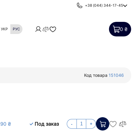
+38 (044) 344-17-45
0 ₴
УКР
РУС
Картриджи
Фильтры от накипи
Код товара
151046
690 ₴
Под заказ
-
+