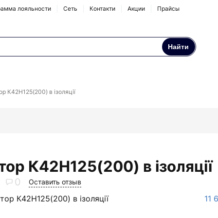
амма лояльности
Сеть
Контакти
Акции
Прайсы
Найти
Осмосы и бытовые
Натрубные корпуса
фильтры
ор К42Н125(200) в ізоляції
Аксессуары и
комплектующие
тор К42Н125(200) в ізоляції
0
Оставить отзыв
тор К42Н125(200) в ізоляції
11 