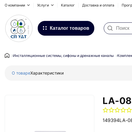
О компании
Услуги
Каталог
Доставка и оплата
Прогр
Каталог товаров
Фильтра для воды
Системы для наружных
Инсталляционные системы, сифоны и дренажные каналы
Компле
трубопроводов
О товаре
Характеристики
Водоснабжение и Отопление
Канализация
Напольное отопление
LA-08
Инсталляционные системы,
сифоны и дренажные каналы
149394
LA-08
Запорная и регулирующая