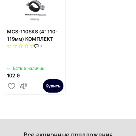
MCS-110SKS (4" 110-
119мм) КОМПЛЕКТ
хомут мет.+
0
шуруп+дюбель (2в)
Есть в наличии
102 ₴
Купить
Все акционные предложения