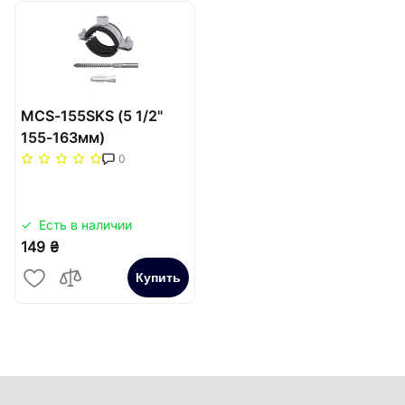
MCS-155SKS (5 1/2"
155-163мм)
КОМПЛЕКТ хомут
0
мет.+ шуруп+дюбель
(2в)
Есть в наличии
149 ₴
Купить