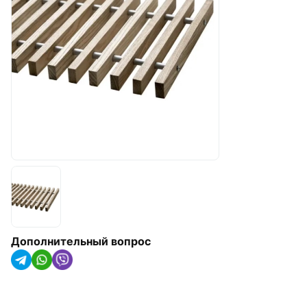
арматура
Радиаторы отопления,
конвекторы и
полотенцесушители
Оборудование для котельных
Гидроаккумуляторы
Насосное оборудование
Трубная изоляция и крепления
для труб
Солнечные коллекторы и
тепловые насосы
Дополнительный вопрос
Системы капельного орошения