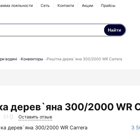
амма лояльности
Сеть
Контакти
Акции
Прайсы
Найти
Осмосы и бытовые
Натрубные корпуса
фильтры
ри водяні
Конвекторы
Решiтка дерев`яна 300/2000 WR Carrera
Аксессуары и
комплектующие
ка дерев`яна 300/2000 WR C
0
Оставить отзыв
тка дерев`яна 300/2000 WR Carrera
3 5