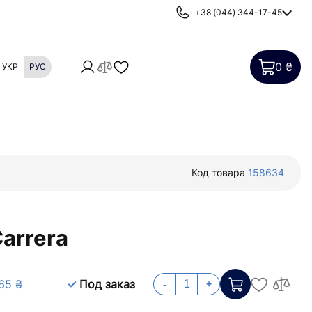
+38 (044) 344-17-45
0 ₴
УКР
РУС
Картриджи
Фильтры от накипи
Код товара
158634
arrera
65 ₴
Под заказ
-
+