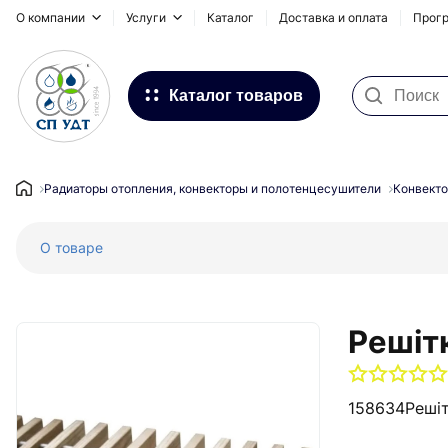
О компании
Услуги
Каталог
Доставка и оплата
Прогр
Каталог товаров
Фильтра для воды
Системы для наружных
Радиаторы отопления, конвекторы и полотенцесушители
Конвекто
трубопроводов
О товаре
Водоснабжение и Отопление
Канализация
Напольное отопление
Решiт
Инсталляционные системы,
сифоны и дренажные каналы
158634
Решi
Запорная и регулирующая