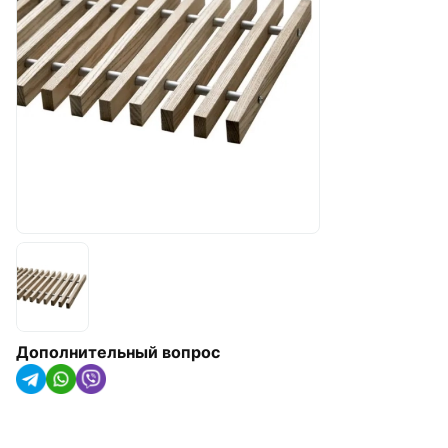
арматура
Радиаторы отопления,
конвекторы и
полотенцесушители
Оборудование для котельных
Гидроаккумуляторы
Насосное оборудование
Трубная изоляция и крепления
для труб
Солнечные коллекторы и
тепловые насосы
Дополнительный вопрос
Системы капельного орошения