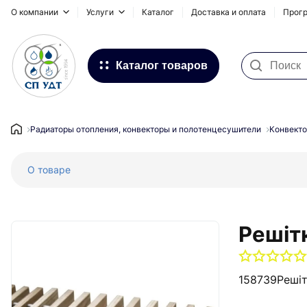
О компании
Услуги
Каталог
Доставка и оплата
Прогр
Каталог товаров
Фильтра для воды
Системы для наружных
Радиаторы отопления, конвекторы и полотенцесушители
Конвекто
трубопроводов
О товаре
Водоснабжение и Отопление
Канализация
Напольное отопление
Решіт
Инсталляционные системы,
сифоны и дренажные каналы
158739
Решіт
Запорная и регулирующая