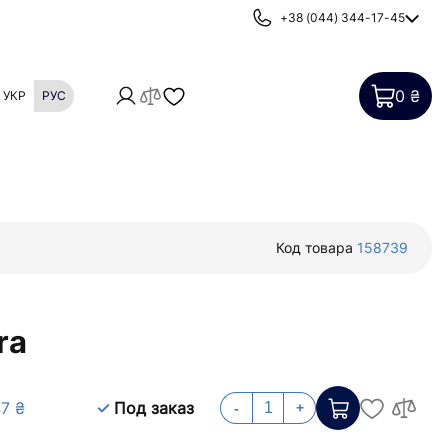
+38 (044) 344-17-45
0 ₴
УКР
РУС
Картриджи
Фильтры от накипи
Код товара
158739
ra
47 ₴
Под заказ
-
+