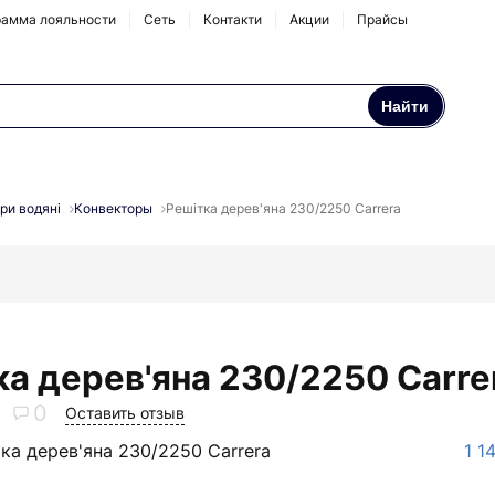
амма лояльности
Сеть
Контакти
Акции
Прайсы
Найти
Осмосы и бытовые
Натрубные корпуса
фильтры
ри водяні
Конвекторы
Решітка дерев'яна 230/2250 Carrera
Аксессуары и
комплектующие
ка дерев'яна 230/2250 Carre
0
Оставить отзыв
ка дерев'яна 230/2250 Carrera
1 1