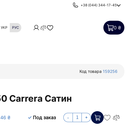
+38 (044) 344-17-45
0 ₴
УКР
РУС
Картриджи
Фильтры от накипи
Код товара
159256
0 Carrera Сатин
846 ₴
Под заказ
-
+