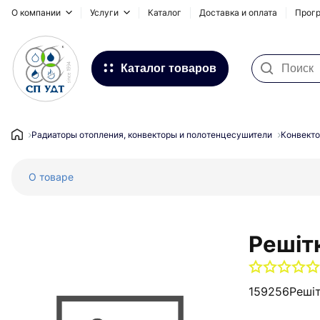
О компании
Услуги
Каталог
Доставка и оплата
Прогр
Каталог товаров
Фильтра для воды
Системы для наружных
Радиаторы отопления, конвекторы и полотенцесушители
Конвекто
трубопроводов
О товаре
Водоснабжение и Отопление
Канализация
Напольное отопление
Решіт
Инсталляционные системы,
сифоны и дренажные каналы
159256
Решіт
Запорная и регулирующая