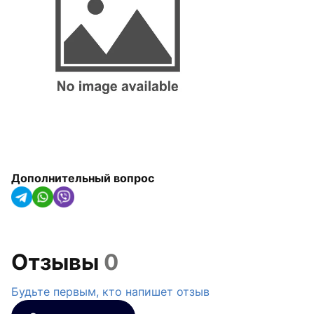
арматура
Радиаторы отопления,
конвекторы и
полотенцесушители
Оборудование для котельных
Гидроаккумуляторы
Насосное оборудование
Дополнительный вопрос
Трубная изоляция и крепления
для труб
Солнечные коллекторы и
тепловые насосы
Отзывы
0
Системы капельного орошения
Будьте первым, кто напишет отзыв