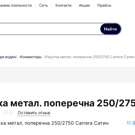
амма лояльности
Сеть
Контакти
Акции
Прайсы
Найти
Осмосы и бытовые
Натрубные корпуса
фильтры
ри водяні
Конвекторы
Решітка метал. поперечна 250/2750 Carrera Сатин
Аксессуары и
комплектующие
ка метал. поперечна 250/275
0
Оставить отзыв
ка метал. поперечна 250/2750 Carrera Сатин
11 