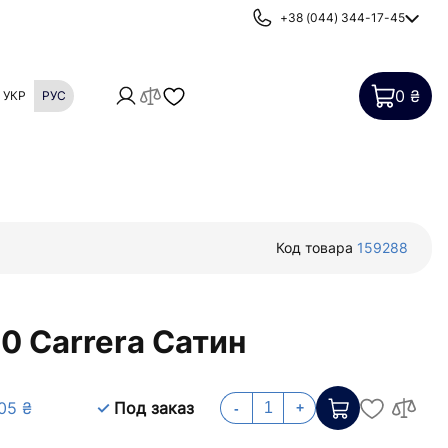
+38 (044) 344-17-45
0 ₴
УКР
РУС
Картриджи
Фильтры от накипи
Код товара
159288
0 Carrera Сатин
05 ₴
Под заказ
-
+