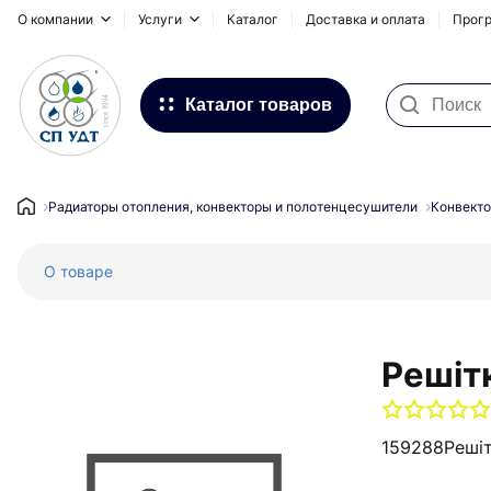
О компании
Услуги
Каталог
Доставка и оплата
Прогр
Каталог товаров
Фильтра для воды
Системы для наружных
Радиаторы отопления, конвекторы и полотенцесушители
Конвекто
трубопроводов
О товаре
Водоснабжение и Отопление
Канализация
Напольное отопление
Решіт
Инсталляционные системы,
сифоны и дренажные каналы
159288
Решіт
Запорная и регулирующая