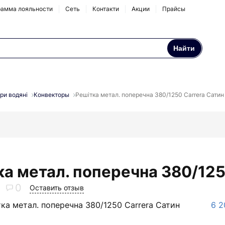
амма лояльности
Сеть
Контакти
Акции
Прайсы
Найти
Осмосы и бытовые
Натрубные корпуса
фильтры
ри водяні
Конвекторы
Решітка метал. поперечна 380/1250 Carrera Сатин
Аксессуары и
комплектующие
ка метал. поперечна 380/125
0
Оставить отзыв
ка метал. поперечна 380/1250 Carrera Сатин
6 2