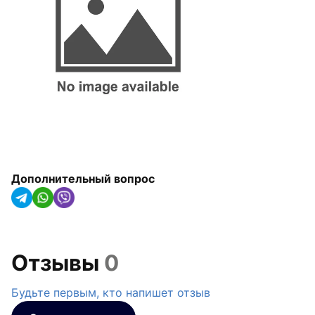
арматура
Радиаторы отопления,
конвекторы и
полотенцесушители
Оборудование для котельных
Гидроаккумуляторы
Насосное оборудование
Дополнительный вопрос
Трубная изоляция и крепления
для труб
Солнечные коллекторы и
тепловые насосы
Отзывы
0
Системы капельного орошения
Будьте первым, кто напишет отзыв