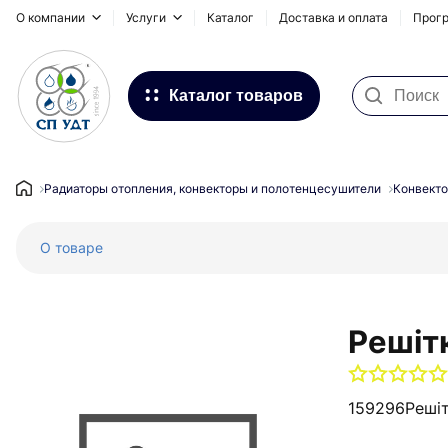
О компании
Услуги
Каталог
Доставка и оплата
Прогр
Каталог товаров
Фильтра для воды
Системы для наружных
Радиаторы отопления, конвекторы и полотенцесушители
Конвекто
трубопроводов
О товаре
Водоснабжение и Отопление
Канализация
Напольное отопление
Решіт
Инсталляционные системы,
сифоны и дренажные каналы
159296
Решіт
Запорная и регулирующая