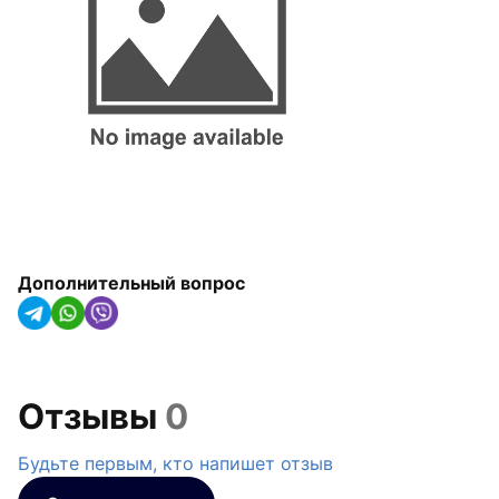
арматура
Радиаторы отопления,
конвекторы и
полотенцесушители
Оборудование для котельных
Гидроаккумуляторы
Насосное оборудование
Дополнительный вопрос
Трубная изоляция и крепления
для труб
Солнечные коллекторы и
тепловые насосы
Отзывы
0
Системы капельного орошения
Будьте первым, кто напишет отзыв