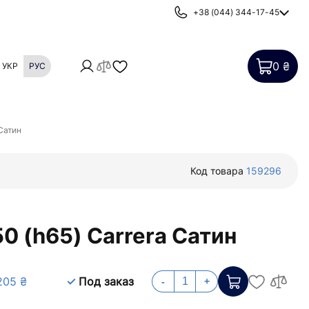
+38 (044) 344-17-45
0 ₴
УКР
РУС
Картриджи
Фильтры от накипи
Сатин
Код товара
159296
0 (h65) Carrera Сатин
205 ₴
Под заказ
-
+