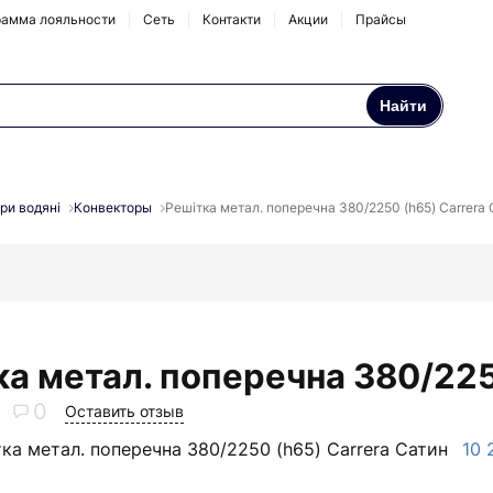
амма лояльности
Сеть
Контакти
Акции
Прайсы
Найти
Осмосы и бытовые
Натрубные корпуса
фильтры
ри водяні
Конвекторы
Решітка метал. поперечна 380/2250 (h65) Carrera 
Аксессуары и
комплектующие
ка метал. поперечна 380/225
0
Оставить отзыв
ка метал. поперечна 380/2250 (h65) Carrera Сатин
10 