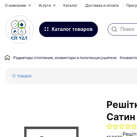
О компании
Услуги
Каталог
Доставка и оплата
Прогр
Каталог товаров
Фильтра для воды
Системы для наружных
Радиаторы отопления, конвекторы и полотенцесушители
Конвекто
трубопроводов
О товаре
Водоснабжение и Отопление
Канализация
Напольное отопление
Решіт
Инсталляционные системы,
Сатин
сифоны и дренажные каналы
Запорная и регулирующая
Решіт