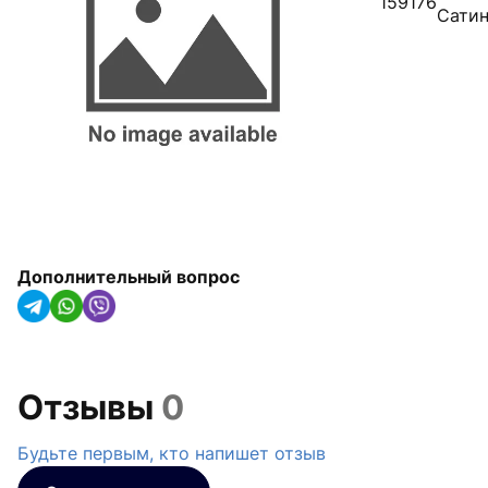
159176
арматура
Сати
Радиаторы отопления,
конвекторы и
полотенцесушители
Оборудование для котельных
Гидроаккумуляторы
Насосное оборудование
Дополнительный вопрос
Трубная изоляция и крепления
для труб
Солнечные коллекторы и
тепловые насосы
Отзывы
0
Системы капельного орошения
Будьте первым, кто напишет отзыв