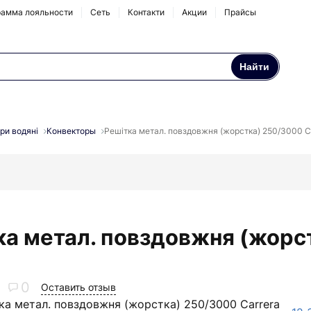
амма лояльности
Сеть
Контакти
Акции
Прайсы
Найти
Осмосы и бытовые
Натрубные корпуса
фильтры
ри водяні
Конвекторы
Решітка метал. повздовжня (жорстка) 250/3000 C
Аксессуары и
комплектующие
ка метал. повздовжня (жорс
0
Оставить отзыв
ка метал. повздовжня (жорстка) 250/3000 Carrera