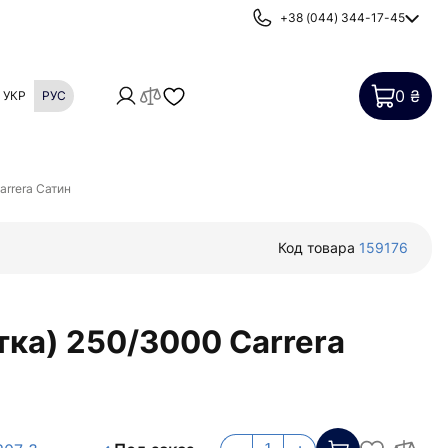
+38 (044) 344-17-45
0 ₴
УКР
РУС
Картриджи
Фильтры от накипи
arrera Сатин
Код товара
159176
тка) 250/3000 Carrera