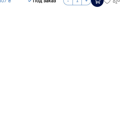
307 ₴
Под заказ
-
+