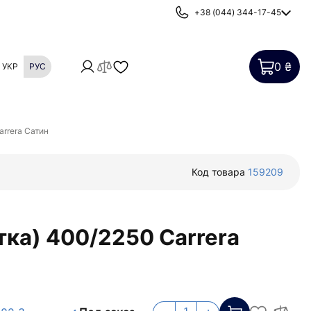
+38 (044) 344-17-45
0 ₴
УКР
РУС
Картриджи
Фильтры от накипи
arrera Сатин
Код товара
159209
тка) 400/2250 Carrera