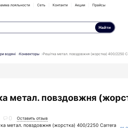
амма лояльности
Сеть
Контакти
Акции
Прайсы
Найти
Осмосы и бытовые
Натрубные корпуса
фильтры
ри водяні
Конвекторы
Решітка метал. повздовжня (жорстка) 400/2250 C
Аксессуары и
комплектующие
ка метал. повздовжня (жорс
0
Оставить отзыв
тка метал. повздовжня (жорстка) 400/2250 Carrera