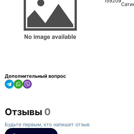
159209
арматура
Сати
Радиаторы отопления,
конвекторы и
полотенцесушители
Оборудование для котельных
Гидроаккумуляторы
Насосное оборудование
Дополнительный вопрос
Трубная изоляция и крепления
для труб
Солнечные коллекторы и
тепловые насосы
Отзывы
0
Системы капельного орошения
Будьте первым, кто напишет отзыв