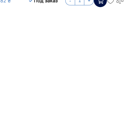
282 ₴
Под заказ
-
+