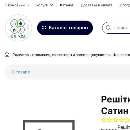
О компании
Услуги
Каталог
Доставка и оплата
Прогр
Каталог товаров
Фильтра для воды
Системы для наружных
Радиаторы отопления, конвекторы и полотенцесушители
Конвекто
трубопроводов
О товаре
Водоснабжение и Отопление
Канализация
Напольное отопление
Решіт
Инсталляционные системы,
Сатин
сифоны и дренажные каналы
Запорная и регулирующая
Реші