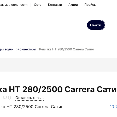
амма лояльности
Сеть
Контакти
Акции
Прайсы
Найти
Осмосы и бытовые
Натрубные корпуса
фильтры
ри водяні
Конвекторы
Решітка НТ 280/2500 Carrera Сатин
Аксессуары и
комплектующие
ка НТ 280/2500 Carrera Сати
0
Оставить отзыв
тка НТ 280/2500 Carrera Сатин
10 