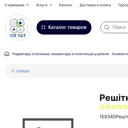
О компании
Услуги
Каталог
Доставка и оплата
Прогр
Каталог товаров
Фильтра для воды
Системы для наружных
Радиаторы отопления, конвекторы и полотенцесушители
Конвекто
трубопроводов
О товаре
Водоснабжение и Отопление
Канализация
Напольное отопление
Решіт
Инсталляционные системы,
сифоны и дренажные каналы
159340
Реші
Запорная и регулирующая