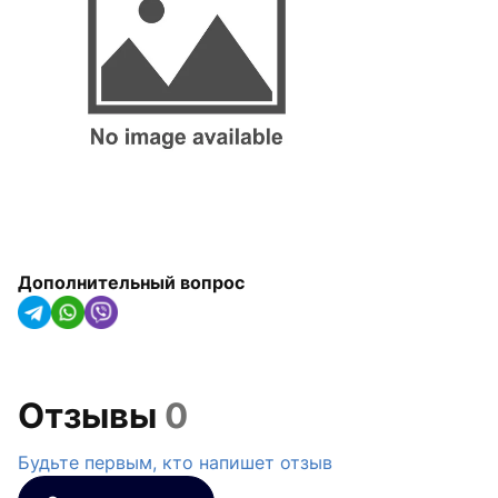
арматура
Радиаторы отопления,
конвекторы и
полотенцесушители
Оборудование для котельных
Гидроаккумуляторы
Насосное оборудование
Дополнительный вопрос
Трубная изоляция и крепления
для труб
Солнечные коллекторы и
тепловые насосы
Отзывы
0
Системы капельного орошения
Будьте первым, кто напишет отзыв