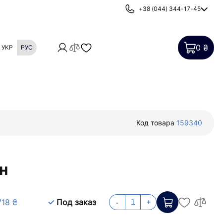
+38 (044) 344-17-45
0 ₴
УКР
РУС
Картриджи
Фильтры от накипи
Код товара
159340
н
718 ₴
Под заказ
-
+