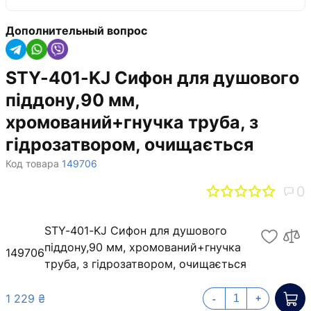
Дополнительный вопрос
STY-401-KJ Сифон для душового
піддону,90 мм,
хромований+гнучка труба, з
гідрозатвором, очищається
Код товара
149706
0
STY-401-KJ Сифон для душового
піддону,90 мм, хромований+гнучка
149706
труба, з гідрозатвором, очищається
1 229 ₴
-
+