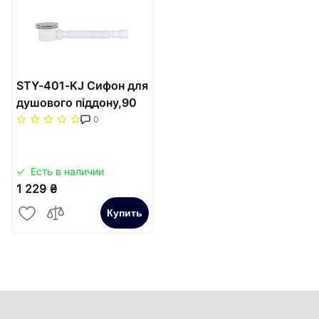
STY-401-KJ Сифон для
душового піддону,90
мм,
0
хромований+гнучка
труба, з
гідрозатвором,
Есть в наличии
очищається
1 229 ₴
Купить