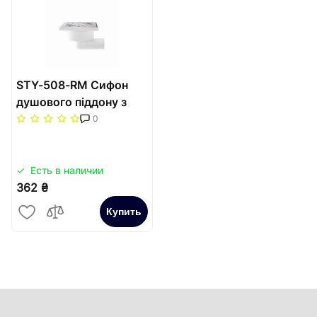
STY-508-RM Сифон
душового піддону з
горизонтальним
0
підключенням DN 32,
решіткою з
нержавіючої сталі
Есть в наличии
362 ₴
Купить