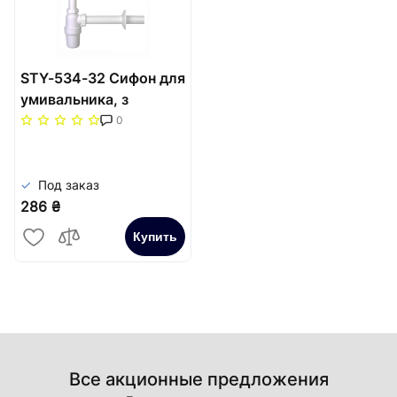
STY-534-32 Сифон для
умивальника, з
великим стоком,
0
водозливом,з
відведенням DN32
Под заказ
286 ₴
Купить
Все акционные предложения