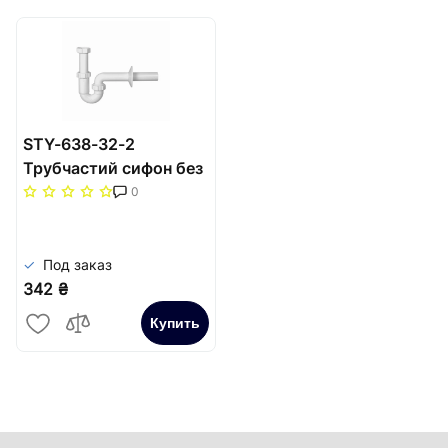
STY-638-32-2
Трубчастий сифон без
водозливу, з
0
під'єднанням до
посудомийної машини,
підведення Ø32 м
Под заказ
342 ₴
Купить