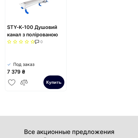
STY-K-100 Душовий
канал з полірованою
решіткою 1000 мм
0
"Класик" з "сухим"
сифоном
Под заказ
7 379 ₴
Купить
Все акционные предложения