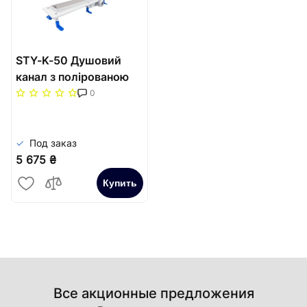
STY-K-50 Душовий
канал з полірованою
решіткою 500 мм
0
"Класик" з "сухим"
сифоном
Под заказ
5 675 ₴
Купить
Все акционные предложения