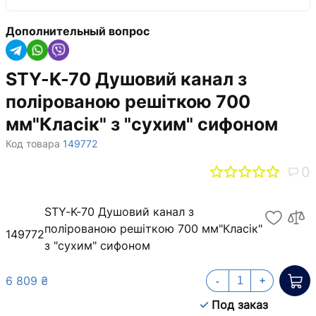
Дополнительный вопрос
STY-K-70 Душовий канал з
полірованою решіткою 700
мм"Класік" з "сухим" сифоном
Код товара
149772
0
STY-K-70 Душовий канал з
полірованою решіткою 700 мм"Класік"
149772
з "сухим" сифоном
6 809 ₴
-
+
Под заказ