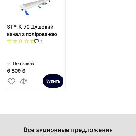
STY-K-70 Душовий
канал з полірованою
решіткою 700
0
мм"Класік" з "сухим"
сифоном
Под заказ
6 809 ₴
Купить
Все акционные предложения