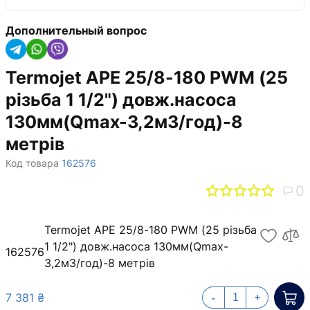
Дополнительный вопрос
Termojet APE 25/8-180 PWM (25
різьба 1 1/2") довж.насоса
130мм(Qmax-3,2м3/год)-8
метрів
Код товара
162576
0
Termojet APE 25/8-180 PWM (25 різьба
1 1/2") довж.насоса 130мм(Qmax-
162576
3,2м3/год)-8 метрів
7 381 ₴
-
+