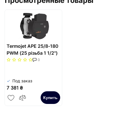
Просмотренные товары
Termojet APE 25/8-180
PWM (25 різьба 1 1/2")
довж.насоса
0
130мм(Qmax-3,2м3/
год)-8 метрів
Под заказ
7 381 ₴
Купить