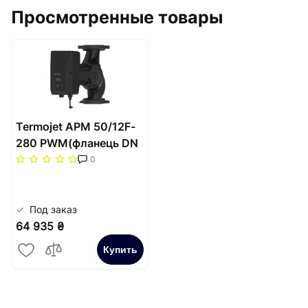
Просмотренные товары
Termojet APM 50/12F-
280 PWM(фланець DN
50 на 2") довж.насоса
0
280мм(Qmax-25,0м3/
год)-12метрів
Под заказ
64 935 ₴
Купить