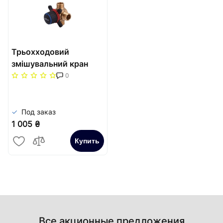
Трьохходовий
змішувальний кран
Termojet, DN20, kvs-
0
2,5 зовнішня різьба
Под заказ
1 005 ₴
Купить
Все акционные предложения