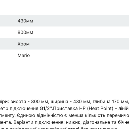
430мм
800мм
Хром
Mario
и: висота - 800 мм, ширина - 430 мм, глибина 170 мм,
тр підключення G1/2''.Приставка HP (Heat Point) - ліні
енту. Єдиною відмінністю є менша кількість перемич
нта. Варіанти підключення: нижнє, діагональне та бічне