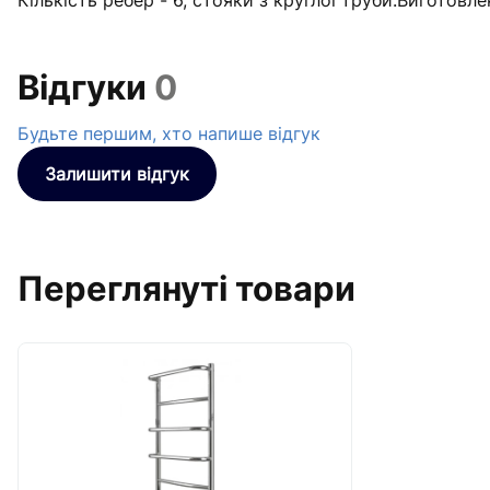
Кількість ребер - 6, стояки з круглої труби.Виготовл
Відгуки
0
Будьте першим, хто напише відгук
Залишити відгук
Переглянуті товари