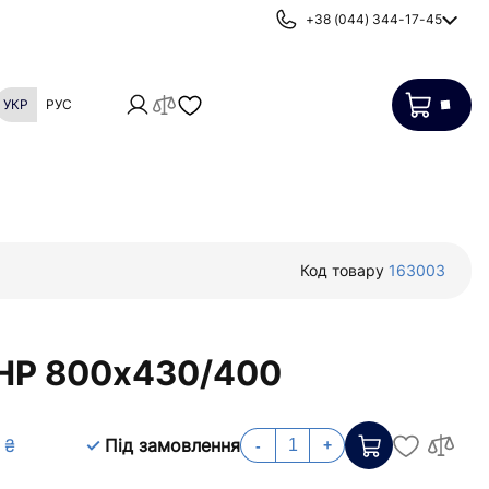
+38 (044) 344-17-45
УКР
РУС
Картриджі
Фільтри від накипу
Код товару
163003
 НР 800х430/400
 ₴
Під замовлення
-
+