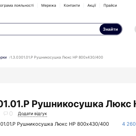
ограма лояльності
Мережа
Контакти
Акції
Прайси
Знайти
Осмоси та побутові
Натрубні корпуси
фільтри
рки
1.3.0301.01.P Рушникосушка Люкс НР 800х430/400
Аксесуари та
комплектуючі
301.01.P Рушникосушка Люкс
0
Додати відгук
0301.01.P Рушникосушка Люкс НР 800х430/400
4 260