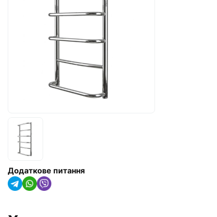
Радіатори опалення, конвектори
та рушникосушарки
Обладнання для котелень
Гідроакумулятори(IMAS Італія)
Насосне обладнання
Трубна ізоляція та кріплення для
труб
Сонячні колектори та теплові
насоси
Системи крапельного
Додаткове питання
зрошування