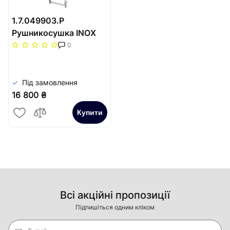
1.7.049903.P
Рушникосушка INOX
Токіо 970х430/400
0
Під замовлення
16 800 ₴
Купити
Всі акційні пропозиції
Підпишіться одним кліком