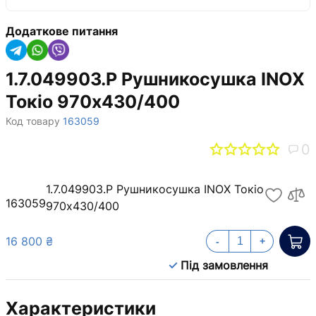
Додаткове питання
1.7.049903.P Рушникосушка INOX
Токіо 970х430/400
Код товару
163059
0
1.7.049903.P Рушникосушка INOX Токіо
163059
970х430/400
16 800 ₴
-
+
Під замовлення
Характеристики