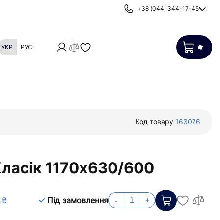
+38 (044) 344-17-45
УКР
РУС
Картриджі
Фільтри від накипу
Код товару
163076
Класік 1170х630/600
 ₴
Під замовлення
-
+