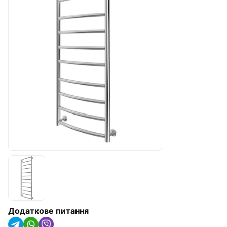
Радіатори опалення, конвектори
та рушникосушарки
Обладнання для котелень
Гідроакумулятори(IMAS Італія)
Насосне обладнання
Трубна ізоляція та кріплення для
труб
Сонячні колектори та теплові
насоси
Системи крапельного
зрошування
Додаткове питання