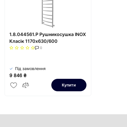
1.8.044561.P Рушникосушка INOX
Класік 1170х630/600
0
Під замовлення
9 846 ₴
Купити