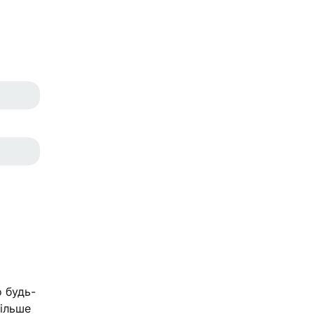
 будь-
більше