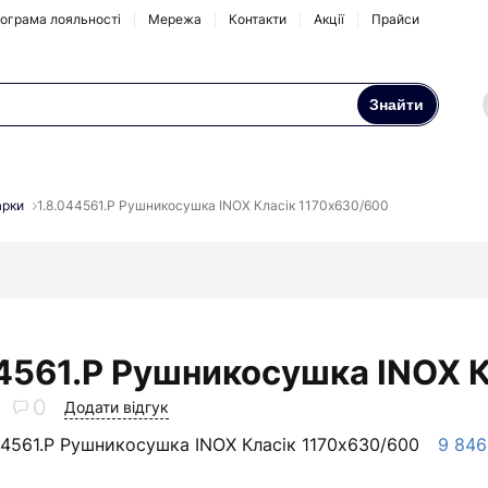
ограма лояльності
Мережа
Контакти
Акції
Прайси
Знайти
Осмоси та побутові
Натрубні корпуси
фільтри
рки
1.8.044561.P Рушникосушка INOX Класік 1170х630/600
Аксесуари та
комплектуючі
44561.P Рушникосушка INOX 
0
Додати відгук
44561.P Рушникосушка INOX Класік 1170х630/600
9 846