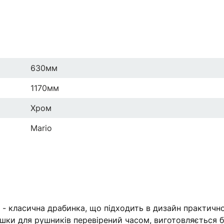
630мм
1170мм
Хром
Mario
- класична драбинка, що підходить в дизайн практично
сушки для рушників перевірений часом, виготовляється 