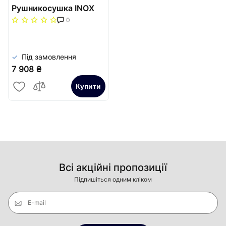
Рушникосушка INOX
Маріо 770х530/400
0
Під замовлення
7 908 ₴
Купити
Всі акційні пропозиції
Підпишіться одним кліком
E-mail