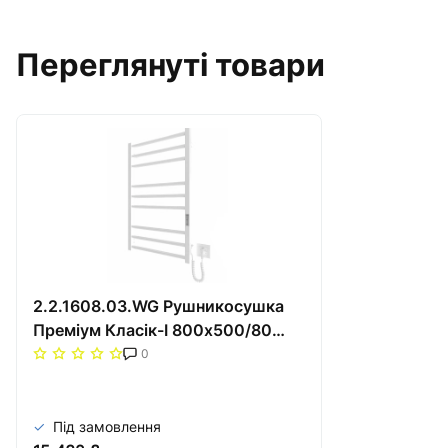
Переглянуті товари
2.2.1608.03.WG Рушникосушка
Преміум Класік-I 800х500/80
електр. TR К білий глянець
0
Під замовлення