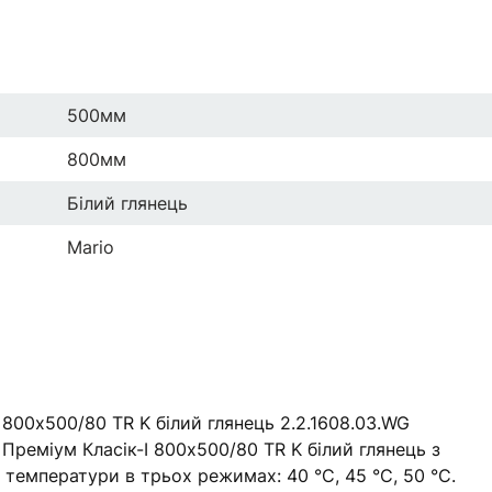
500мм
800мм
Білий глянець
Mario
800х500/80 TR K білий глянець 2.2.1608.03.WG
реміум Класік-I 800х500/80 TR K білий глянець з
 температури в трьох режимах: 40 °С, 45 °С, 50 °С.