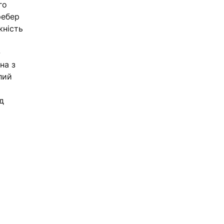
го
ребер
жність
-
на з
лий
д