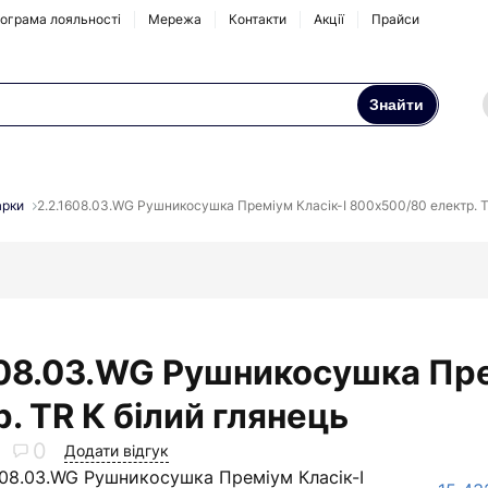
ограма лояльності
Мережа
Контакти
Акції
Прайси
Знайти
Осмоси та побутові
Натрубні корпуси
фільтри
рки
2.2.1608.03.WG Рушникосушка Преміум Класік-I 800х500/80 електр. T
Аксесуари та
комплектуючі
608.03.WG Рушникосушка Пре
. TR К білий глянець
0
Додати відгук
608.03.WG Рушникосушка Преміум Класік-I