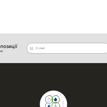
опозиції
E-mail
ом