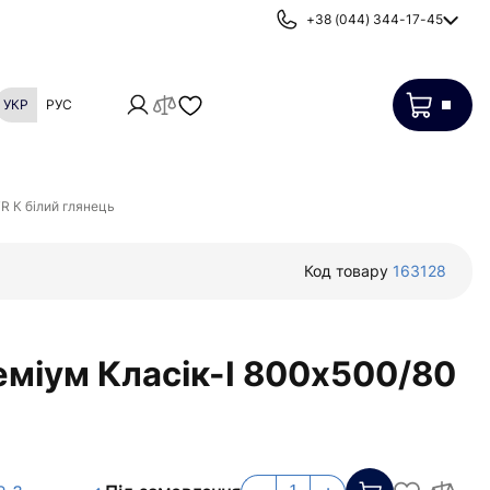
+38 (044) 344-17-45
УКР
РУС
Картриджі
Фільтри від накипу
R К білий глянець
Код товару
163128
міум Класік-I 800х500/80