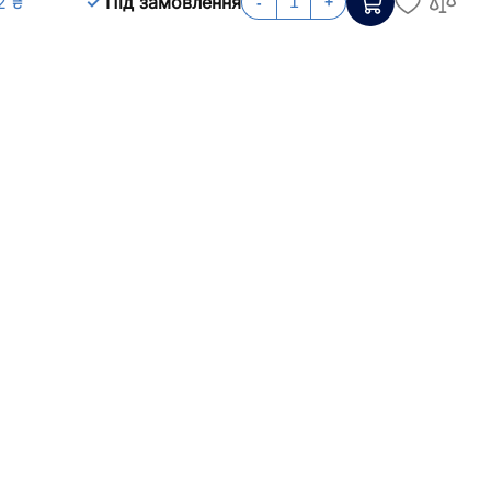
2 ₴
Під замовлення
-
+