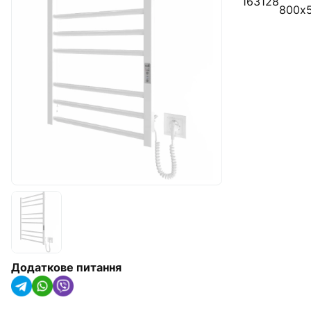
163128
800х5
Радіатори опалення, конвектори
та рушникосушарки
Обладнання для котелень
Гідроакумулятори(IMAS Італія)
Насосне обладнання
Трубна ізоляція та кріплення для
труб
Сонячні колектори та теплові
насоси
Системи крапельного
зрошування
Додаткове питання