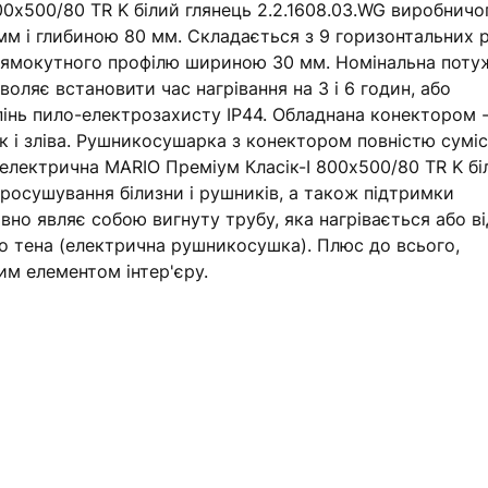
0х500/80 TR K білий глянець 2.2.1608.03.WG виробничо
м і глибиною 80 мм. Складається з 9 горизонтальних 
прямокутного профілю шириною 30 мм. Номінальна поту
ляє встановити час нагрівання на 3 і 6 годин, або
інь пило-електрозахисту IP44. Обладнана конектором 
к і зліва. Рушникосушарка з конектором повністю суміс
лектрична MARIO Преміум Класік-I 800х500/80 TR K бі
просушування білизни і рушників, а також підтримки
вно являє собою вигнуту трубу, яка нагрівається або ві
о тена (електрична рушникосушка). Плюс до всього,
им елементом інтер'єру.