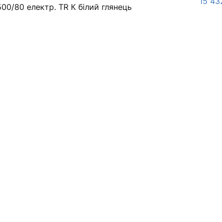
15 43
00/80 електр. TR К білий глянець