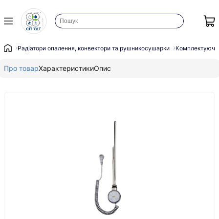
Радіатори опалення, конвектори та рушникосушарки
Комплектуючі 
Про товар
Характеристики
Опис