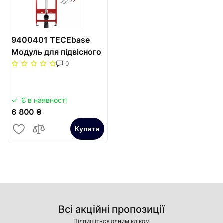
9400401 ТЕСЕbase
Модуль для підвісного
унітазу
0
(модуль+кріплення),
1120 мм
Є в наявності
6 800 ₴
Купити
Всі акційні пропозиції
Підпишіться одним кліком