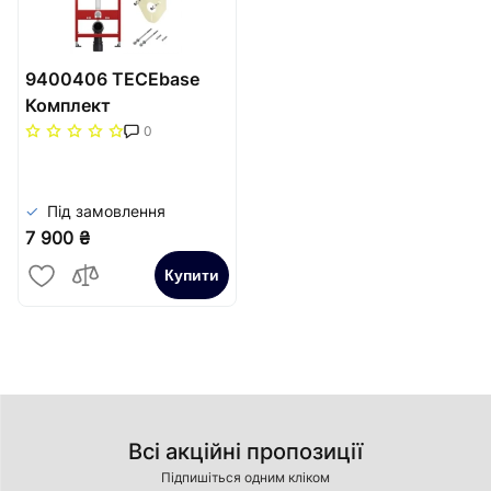
9400406 TECEbase
Комплект
(модуль+панель змиву
0
TECEbase хром
глянцевий+кріплення+прокладка),1120мм
Під замовлення
7 900 ₴
Купити
Всі акційні пропозиції
Підпишіться одним кліком