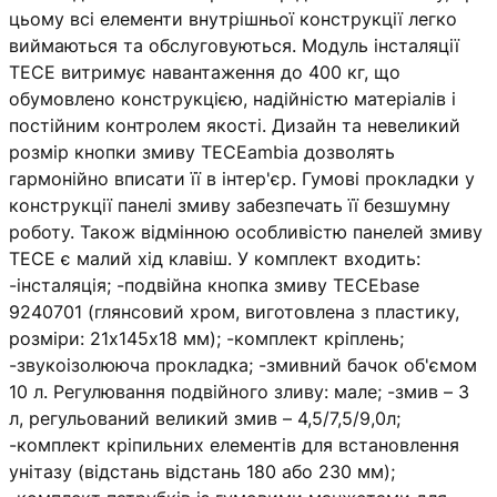
цьому всі елементи внутрішньої конструкції легко
виймаються та обслуговуються. Модуль інсталяції
TECE витримує навантаження до 400 кг, що
обумовлено конструкцією, надійністю матеріалів і
постійним контролем якості. Дизайн та невеликий
розмір кнопки змиву TECEambia дозволять
гармонійно вписати її в інтер'єр. Гумові прокладки у
конструкції панелі змиву забезпечать її безшумну
роботу. Також відмінною особливістю панелей змиву
TECE є малий хід клавіш. У комплект входить:
-інсталяція; -подвійна кнопка змиву TECEbase
9240701 (глянсовий хром, виготовлена ​​з пластику,
розміри: 21х145х18 мм); -комплект кріплень;
-звукоізолююча прокладка; -змивний бачок об'ємом
10 л. Регулювання подвійного зливу: мале; -змив – 3
л, регульований великий змив – 4,5/7,5/9,0л;
-комплект кріпильних елементів для встановлення
унітазу (відстань відстань 180 або 230 мм);