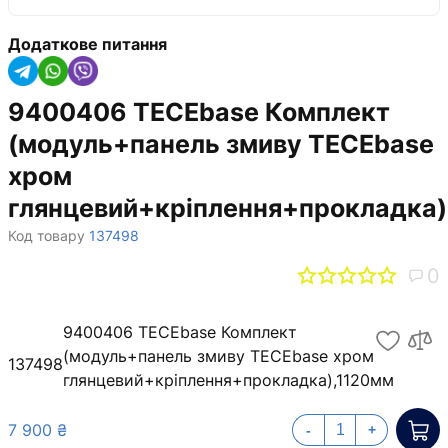
Додаткове питання
9400406 TECEbase Комплект
(модуль+панель змиву TECEbase
хром
глянцевий+кріплення+прокладка)
Код товару
137498
0
9400406 TECEbase Комплект
(модуль+панель змиву TECEbase хром
137498
глянцевий+кріплення+прокладка),1120мм
7 900 ₴
-
+